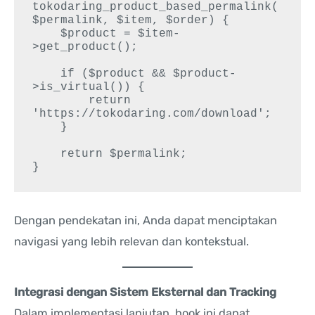
tokodaring_product_based_permalink(
$permalink, $item, $order) {

    $product = $item-
>get_product();

    if ($product && $product-
>is_virtual()) {

        return 
'https://tokodaring.com/download';

    }

    return $permalink;

Dengan pendekatan ini, Anda dapat menciptakan
navigasi yang lebih relevan dan kontekstual.
Integrasi dengan Sistem Eksternal dan Tracking
Dalam implementasi lanjutan, hook ini dapat