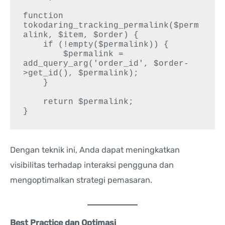
function 
tokodaring_tracking_permalink($perm
alink, $item, $order) {

    if (!empty($permalink)) {

        $permalink = 
add_query_arg('order_id', $order-
>get_id(), $permalink);

    }

    return $permalink;

Dengan teknik ini, Anda dapat meningkatkan
visibilitas terhadap interaksi pengguna dan
mengoptimalkan strategi pemasaran.
Best Practice dan Optimasi