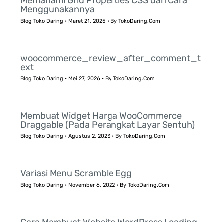
Memahami Grid Properties CSS dan Cara
Menggunakannya
Blog Toko Daring
•
Maret 21, 2025
• By
TokoDaring.Com
woocommerce_review_after_comment_t
ext
Blog Toko Daring
•
Mei 27, 2026
• By
TokoDaring.Com
Membuat Widget Harga WooCommerce
Draggable (Pada Perangkat Layar Sentuh)
Blog Toko Daring
•
Agustus 2, 2023
• By
TokoDaring.Com
Variasi Menu Scramble Egg
Blog Toko Daring
•
November 6, 2022
• By
TokoDaring.Com