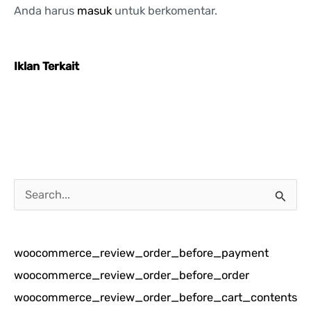
Anda harus
masuk
untuk berkomentar.
Iklan Terkait
C
a
r
woocommerce_review_order_before_payment
i
woocommerce_review_order_before_order
u
woocommerce_review_order_before_cart_contents
n