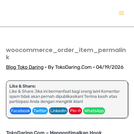
Lewati
TokoDaring.Com
ke
an eCommerce Airline!
konten
woocommerce_order_item_permalin
k
Blog Toko Daring
• By
TokoDaring.Com
•
04/19/2026
Like & Share:
Like & Share Jika ini bermanfaat bagi orang lain! Komentar
spam tidak akan pernah dipublikasikan! Terima kasih atas
partisipasi Anda dengan mengklik iklan!
Facebook
Twitter
LinkedIn
Pin-It
WhatsApp
TokoDaring.Com – Mengoptimalkan Hook