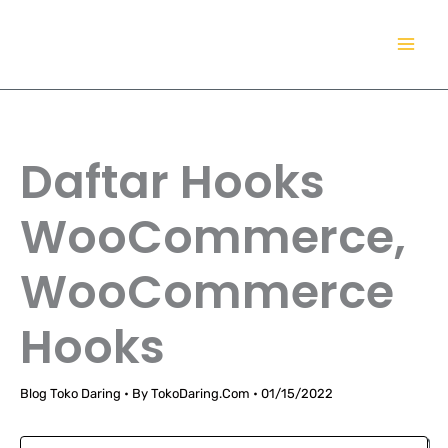
Lewati
TokoDaring.Com
ke
an eCommerce Airline!
konten
Daftar Hooks
WooCommerce,
WooCommerce
Hooks
Blog Toko Daring
• By
TokoDaring.Com
•
01/15/2022