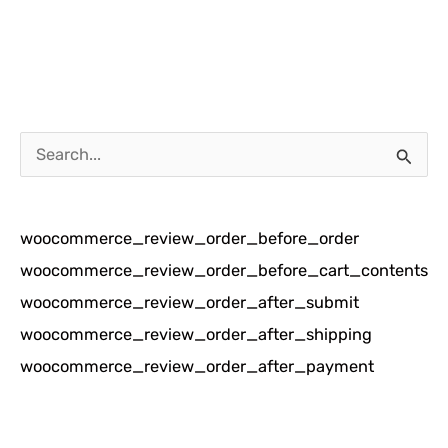
C
a
r
woocommerce_review_order_before_order
i
woocommerce_review_order_before_cart_contents
u
woocommerce_review_order_after_submit
n
woocommerce_review_order_after_shipping
t
woocommerce_review_order_after_payment
u
k
: