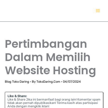
Lewati
TokoDaring.Com
ke
an eCommerce Airline!
konten
Pertimbangan
Dalam Memilih
Website Hosting
Blog Toko Daring
• By
TokoDaring.Com
•
04/07/2024
Like & Share:
Like & Share Jika ini bermanfaat bagi orang lain! Komentar spam
tidak akan pernah dipublikasikan! Terima kasih atas partisipasi
Anda dengan mengklik iklan!