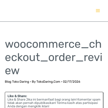
Lewati
TokoDaring.Com
ke
an eCommerce Airline!
konten
woocommerce_ch
eckout_order_revi
ew
Blog Toko Daring
• By
TokoDaring.Com
•
02/17/2026
Like & Share:
Like & Share Jika ini bermanfaat bagi orang lain! Komentar spam
tidak akan pernah dipublikasikan! Terima kasih atas partisipasi
Anda dengan mengklik iklan!