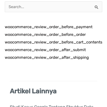
C
a
r
woocommerce_review_order_before_payment
i
woocommerce_review_order_before_order
u
woocommerce_review_order_before_cart_contents
n
woocommerce_review_order_after_submit
t
woocommerce_review_order_after_shipping
u
k
:
Artikel Lainnya