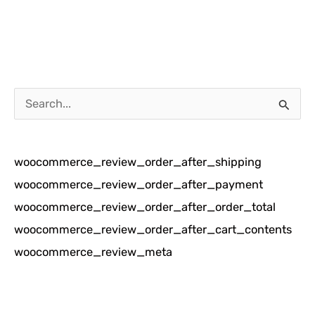
C
a
r
woocommerce_review_order_after_shipping
i
woocommerce_review_order_after_payment
u
woocommerce_review_order_after_order_total
n
woocommerce_review_order_after_cart_contents
t
woocommerce_review_meta
u
k
: