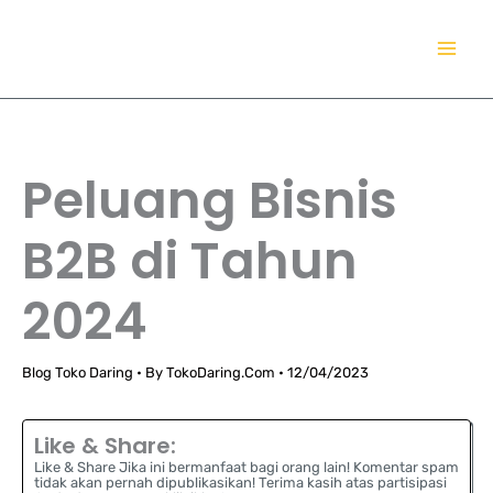
Lewati
TokoDaring.Com
ke
an eCommerce Airline!
konten
Peluang Bisnis
B2B di Tahun
2024
Blog Toko Daring
• By
TokoDaring.Com
•
12/04/2023
Like & Share:
Like & Share Jika ini bermanfaat bagi orang lain! Komentar spam
tidak akan pernah dipublikasikan! Terima kasih atas partisipasi