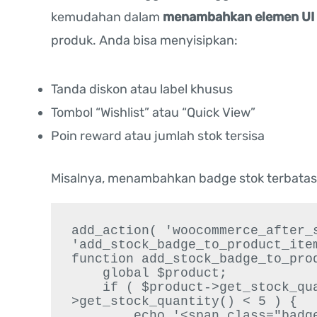
kemudahan dalam
menambahkan elemen UI 
produk. Anda bisa menyisipkan:
Tanda diskon atau label khusus
Tombol “Wishlist” atau “Quick View”
Poin reward atau jumlah stok tersisa
Misalnya, menambahkan badge stok terbatas
add_action( 'woocommerce_after_s
'add_stock_badge_to_product_item
function add_stock_badge_to_prod
    global $product;

    if ( $product->get_stock_quantity() && $product-
>get_stock_quantity() < 5 ) {

        echo '<span class="badge-limited">Stok Hampir Habis!