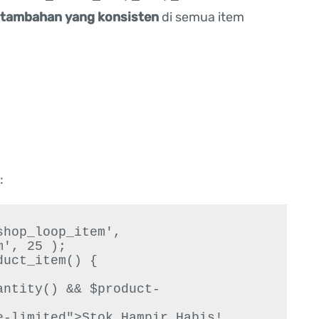
tambahan yang konsisten
di semua item
:
hop_loop_item', 
', 25 );

uct_item() {
