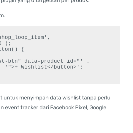
 plugin yang ditargetkan per produk.
m.
hop_loop_item', 
 );

ton() {

 '">+ Wishlist</button>';

t untuk menyimpan data wishlist tanpa perlu
event tracker dari Facebook Pixel, Google
.