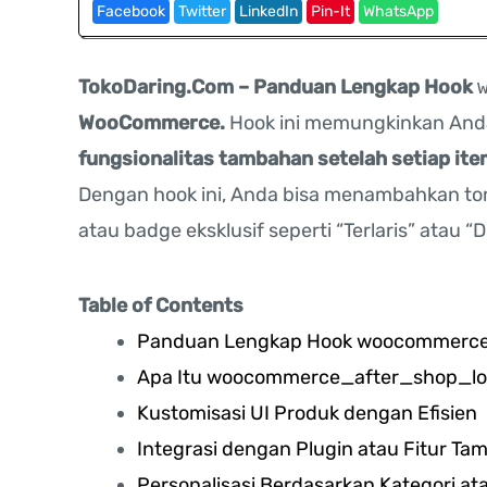
Facebook
Twitter
LinkedIn
Pin-It
WhatsApp
TokoDaring.Com – Panduan Lengkap Hook
WooCommerce.
Hook ini memungkinkan And
fungsionalitas tambahan setelah setiap ite
Dengan hook ini, Anda bisa menambahkan tom
atau badge eksklusif seperti “Terlaris” atau “D
Table of Contents
Panduan Lengkap Hook woocommerce
Apa Itu woocommerce_after_shop_l
Kustomisasi UI Produk dengan Efisien
Integrasi dengan Plugin atau Fitur T
Personalisasi Berdasarkan Kategori at