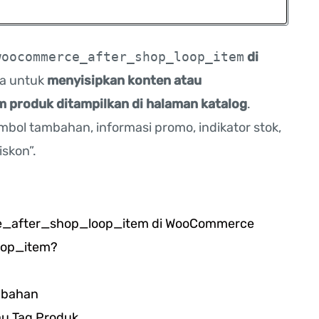
woocommerce_after_shop_loop_item
di
a untuk
menyisipkan konten atau
m produk ditampilkan di halaman katalog
.
bol tambahan, informasi promo, indikator stok,
iskon”.
_after_shop_loop_item di WooCommerce
oop_item?
ambahan
au Tag Produk