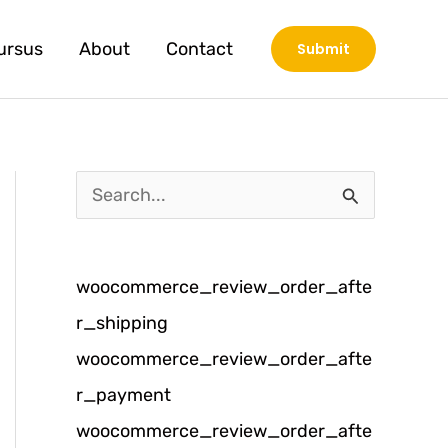
ursus
About
Contact
Submit
C
a
r
woocommerce_review_order_afte
i
r_shipping
u
woocommerce_review_order_afte
n
r_payment
t
woocommerce_review_order_afte
u