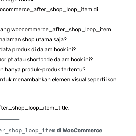
oocommerce_after_shop_loop_item di
entang woocommerce_after_shop_loop_item
i halaman shop utama saja?
ata produk di dalam hook ini?
ript atau shortcode dalam hook ini?
an hanya produk-produk tertentu?
 untuk menambahkan elemen visual seperti ikon
er_shop_loop_item_title
.
er_shop_loop_item
di WooCommerce