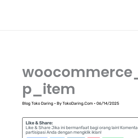
Lewati
TokoDaring.Com
ke
an eCommerce Airline!
konten
woocommerce_
p_item
Blog Toko Daring
• By
TokoDaring.Com
•
06/14/2025
Like & Share:
Like & Share Jika ini bermanfaat bagi orang lain! Komenta
partisipasi Anda dengan mengklik iklan!