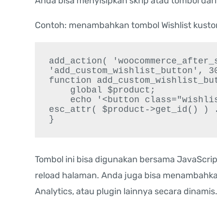
Anda bisa menyisipkan skrip atau tombol dari
Contoh: menambahkan tombol Wishlist kusto
add_action( 'woocommerce_after_s
'add_custom_wishlist_button', 30
function add_custom_wishlist_but
    global $product;

    echo '<button class="wishlist-btn" data-product_id="' . 
esc_attr( $product->get_id() ) .
Tombol ini bisa digunakan bersama JavaScrip
reload halaman. Anda juga bisa menambahkan 
Analytics, atau plugin lainnya secara dinamis