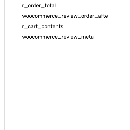
r_order_total
k
woocommerce_review_order_afte
:
r_cart_contents
woocommerce_review_meta