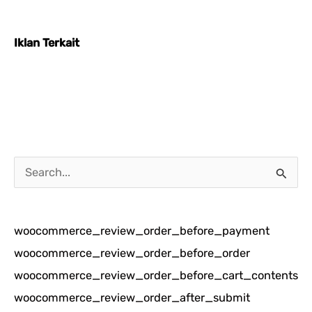
Iklan Terkait
C
a
r
woocommerce_review_order_before_payment
i
woocommerce_review_order_before_order
u
woocommerce_review_order_before_cart_contents
n
woocommerce_review_order_after_submit
t