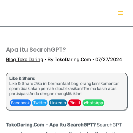
Lewati
TokoDaring.Com
ke
an eCommerce Airline!
konten
Apa Itu SearchGPT?
Blog Toko Daring
• By
TokoDaring.Com
•
07/27/2024
Like & Share:
Like & Share Jika ini bermanfaat bagi orang lain! Komentar
spam tidak akan pernah dipublikasikan! Terima kasih atas
partisipasi Anda dengan mengklik iklan!
Facebook
Twitter
LinkedIn
Pin-It
WhatsApp
TokoDaring.Com – Apa Itu SearchGPT?
SearchGPT