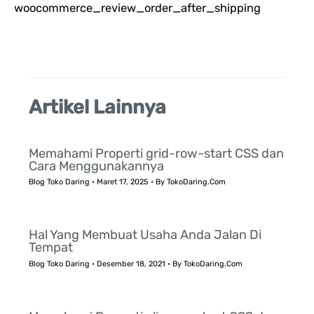
woocommerce_review_order_after_shipping
u
k
:
Artikel Lainnya
Memahami Properti grid-row-start CSS dan
Cara Menggunakannya
Blog Toko Daring
•
Maret 17, 2025
• By
TokoDaring.Com
Hal Yang Membuat Usaha Anda Jalan Di
Tempat
Blog Toko Daring
•
Desember 18, 2021
• By
TokoDaring.Com