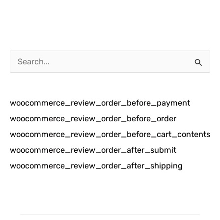
C
a
r
woocommerce_review_order_before_payment
i
woocommerce_review_order_before_order
u
woocommerce_review_order_before_cart_contents
n
woocommerce_review_order_after_submit
t
woocommerce_review_order_after_shipping
u
k
: