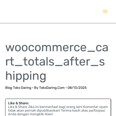
Lewati
TokoDaring.Com
ke
an eCommerce Airline!
konten
woocommerce_ca
rt_totals_after_s
hipping
Blog Toko Daring
• By
TokoDaring.Com
•
08/13/2025
Like & Share:
Like & Share Jika ini bermanfaat bagi orang lain! Komentar spam
tidak akan pernah dipublikasikan! Terima kasih atas partisipasi
Anda dengan mengklik iklan!