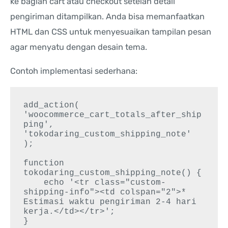
ke bagian cart atau checkout setelah detail
pengiriman ditampilkan. Anda bisa memanfaatkan
HTML dan CSS untuk menyesuaikan tampilan pesan
agar menyatu dengan desain tema.
Contoh implementasi sederhana:
add_action( 
'woocommerce_cart_totals_after_ship
ping', 
'tokodaring_custom_shipping_note' 
);

function 
tokodaring_custom_shipping_note() {

    echo '<tr class="custom-
shipping-info"><td colspan="2">* 
Estimasi waktu pengiriman 2-4 hari 
kerja.</td></tr>';
