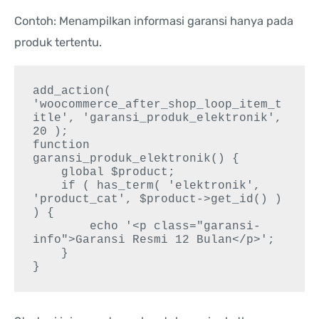
Contoh: Menampilkan informasi garansi hanya pada
produk tertentu.
add_action( 
'woocommerce_after_shop_loop_item_t
itle', 'garansi_produk_elektronik', 
20 );

function 
garansi_produk_elektronik() {

    global $product;

    if ( has_term( 'elektronik', 
'product_cat', $product->get_id() ) 
) {

        echo '<p class="garansi-
info">Garansi Resmi 12 Bulan</p>';

    }
