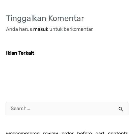
Tinggalkan Komentar
Anda harus
masuk
untuk berkomentar.
Iklan Terkait
C
a
r
woocommerce_review_order_before_cart_contents