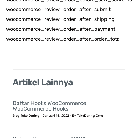
i
woocommerce_review_order_after_submit
u
woocommerce_review_order_after_shipping
n
woocommerce_review_order_after_payment
t
woocommerce_review_order_after_order_total
u
k
:
Artikel Lainnya
Daftar Hooks WooCommerce,
WooCommerce Hooks
Blog Toko Daring
•
Januari 15, 2022
• By
TokoDaring.Com