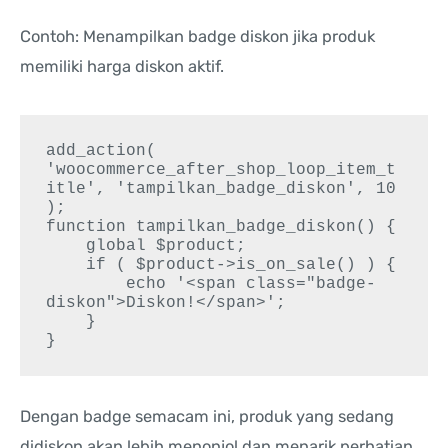
Contoh: Menampilkan badge diskon jika produk
memiliki harga diskon aktif.
add_action( 
'woocommerce_after_shop_loop_item_t
itle', 'tampilkan_badge_diskon', 10 
);

function tampilkan_badge_diskon() {

    global $product;

    if ( $product->is_on_sale() ) {

        echo '<span class="badge-
diskon">Diskon!</span>';

    }

Dengan badge semacam ini, produk yang sedang
didiskon akan lebih menonjol dan menarik perhatian