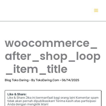
Lewati
TokoDaring.Com
ke
an eCommerce Airline!
konten
woocommerce_
after_shop_loop
_item_title
Blog Toko Daring
• By
TokoDaring.Com
•
06/14/2025
Like & Share:
Like & Share Jika ini bermanfaat bagi orang lain! Komentar spam
tidak akan pernah dipublikasikan! Terima kasih atas partisipasi
Anda dengan mengklik iklan!