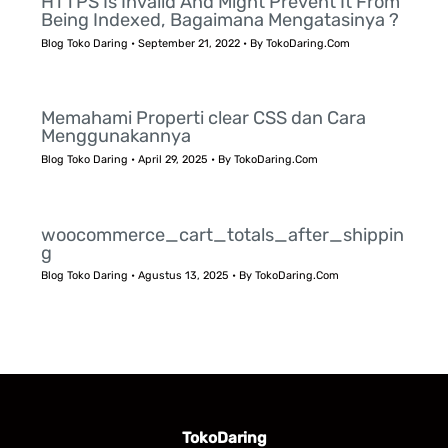
HTTPS Is Invalid And Might Prevent It From
Being Indexed, Bagaimana Mengatasinya ?
Blog Toko Daring
•
September 21, 2022
• By
TokoDaring.Com
Memahami Properti clear CSS dan Cara
Menggunakannya
Blog Toko Daring
•
April 29, 2025
• By
TokoDaring.Com
woocommerce_cart_totals_after_shippin
g
Blog Toko Daring
•
Agustus 13, 2025
• By
TokoDaring.Com
TokoDaring