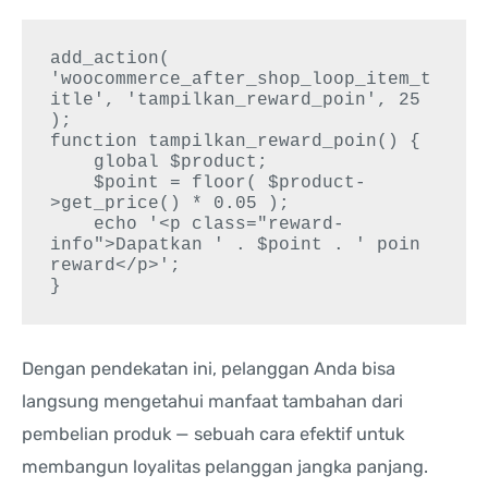
add_action( 
'woocommerce_after_shop_loop_item_t
itle', 'tampilkan_reward_poin', 25 
);

function tampilkan_reward_poin() {

    global $product;

    $point = floor( $product-
>get_price() * 0.05 );

    echo '<p class="reward-
info">Dapatkan ' . $point . ' poin 
reward</p>';

Dengan pendekatan ini, pelanggan Anda bisa
langsung mengetahui manfaat tambahan dari
pembelian produk — sebuah cara efektif untuk
membangun loyalitas pelanggan jangka panjang.