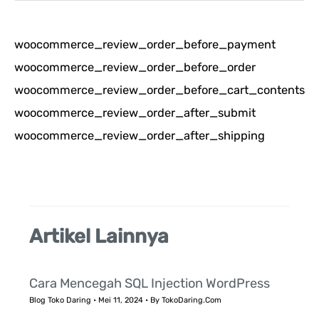
a
r
woocommerce_review_order_before_payment
i
woocommerce_review_order_before_order
u
woocommerce_review_order_before_cart_contents
n
woocommerce_review_order_after_submit
t
woocommerce_review_order_after_shipping
u
k
:
Artikel Lainnya
Cara Mencegah SQL Injection WordPress
Blog Toko Daring
•
Mei 11, 2024
• By
TokoDaring.Com