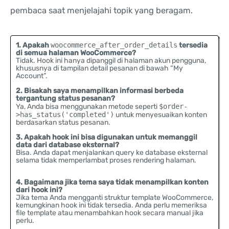
pembaca saat menjelajahi topik yang beragam.
1. Apakah
woocommerce_after_order_details
tersedia
di semua halaman WooCommerce?
Tidak. Hook ini hanya dipanggil di halaman akun pengguna,
khususnya di tampilan detail pesanan di bawah “My
Account”.
2. Bisakah saya menampilkan informasi berbeda
tergantung status pesanan?
Ya, Anda bisa menggunakan metode seperti
$order-
>has_status('completed')
untuk menyesuaikan konten
berdasarkan status pesanan.
3. Apakah hook ini bisa digunakan untuk memanggil
data dari database eksternal?
Bisa. Anda dapat menjalankan query ke database eksternal
selama tidak memperlambat proses rendering halaman.
4. Bagaimana jika tema saya tidak menampilkan konten
dari hook ini?
Jika tema Anda mengganti struktur template WooCommerce,
kemungkinan hook ini tidak tersedia. Anda perlu memeriksa
file template atau menambahkan hook secara manual jika
perlu.