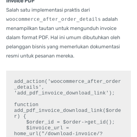
Invoice PDF
Salah satu implementasi praktis dari
woocommerce_after_order_details
adalah
menampilkan tautan untuk mengunduh invoice
dalam format PDF. Hal ini umum dibutuhkan oleh
pelanggan bisnis yang memerlukan dokumentasi
resmi untuk pesanan mereka.
add_action('woocommerce_after_order
_details', 
'add_pdf_invoice_download_link');

function 
add_pdf_invoice_download_link($orde
r) {

    $order_id = $order->get_id();

    $invoice_url = 
home_url("/download-invoice/?