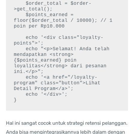
    $order_total = $order-
>get_total();

    $points_earned = 
floor($order_total / 10000); // 1 
poin per Rp10.000

    echo '<div class="loyalty-
points">';

    echo "<p>Selamat! Anda telah 
mendapatkan <strong>
{$points_earned} poin 
loyalitas</strong> dari pesanan 
ini.</p>";

    echo '<a href="/loyalty-
program" class="button">Lihat 
Detail Program</a>';

    echo '</div>';

Hal ini sangat cocok untuk strategi retensi pelanggan.
Anda bisa mengintegrasikannya lebih dalam dengan