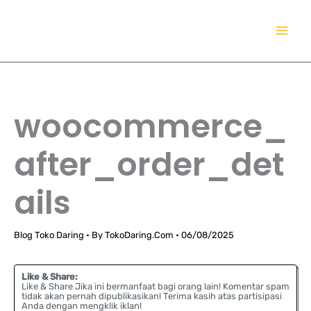
Lewati
TokoDaring.Com
ke
an eCommerce Airline!
konten
woocommerce_
after_order_det
ails
Blog Toko Daring
• By
TokoDaring.Com
•
06/08/2025
Like & Share:
Like & Share Jika ini bermanfaat bagi orang lain! Komentar spam
tidak akan pernah dipublikasikan! Terima kasih atas partisipasi
Anda dengan mengklik iklan!