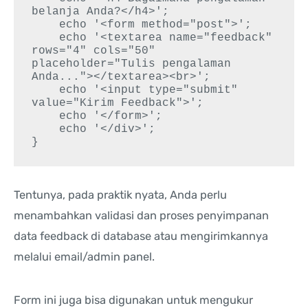
belanja Anda?</h4>';

    echo '<form method="post">';

    echo '<textarea name="feedback" 
rows="4" cols="50" 
placeholder="Tulis pengalaman 
Anda..."></textarea><br>';

    echo '<input type="submit" 
value="Kirim Feedback">';

    echo '</form>';

    echo '</div>';

Tentunya, pada praktik nyata, Anda perlu
menambahkan validasi dan proses penyimpanan
data feedback di database atau mengirimkannya
melalui email/admin panel.
Form ini juga bisa digunakan untuk mengukur