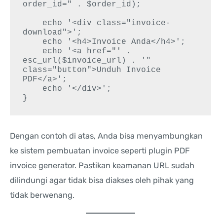
order_id=" . $order_id);

    echo '<div class="invoice-
download">';

    echo '<h4>Invoice Anda</h4>';

    echo '<a href="' . 
esc_url($invoice_url) . '" 
class="button">Unduh Invoice 
PDF</a>';

    echo '</div>';

Dengan contoh di atas, Anda bisa menyambungkan
ke sistem pembuatan invoice seperti plugin PDF
invoice generator. Pastikan keamanan URL sudah
dilindungi agar tidak bisa diakses oleh pihak yang
tidak berwenang.