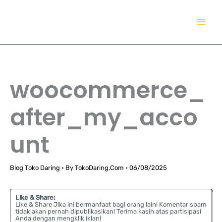
Lewati
TokoDaring.Com
ke
an eCommerce Airline!
konten
woocommerce_
after_my_acco
unt
Blog Toko Daring
• By
TokoDaring.Com
•
06/08/2025
Like & Share:
Like & Share Jika ini bermanfaat bagi orang lain! Komentar spam
tidak akan pernah dipublikasikan! Terima kasih atas partisipasi
Anda dengan mengklik iklan!