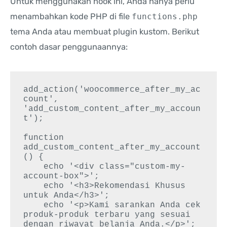
Untuk menggunakan hook ini, Anda hanya perlu
menambahkan kode PHP di file
functions.php
tema Anda atau membuat plugin kustom. Berikut
contoh dasar penggunaannya:
add_action('woocommerce_after_my_ac
count', 
'add_custom_content_after_my_accoun
t');

function 
add_custom_content_after_my_account
() {

    echo '<div class="custom-my-
account-box">';

    echo '<h3>Rekomendasi Khusus 
untuk Anda</h3>';

    echo '<p>Kami sarankan Anda cek 
produk-produk terbaru yang sesuai 
dengan riwayat belanja Anda.</p>';
