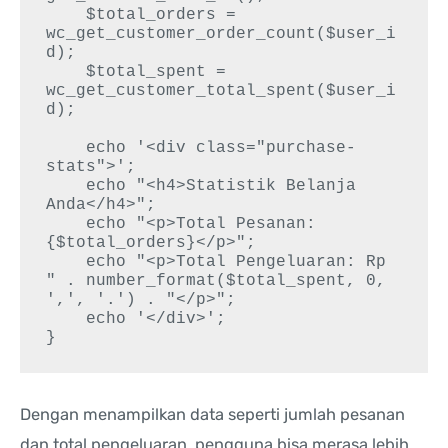
    $total_orders = 
wc_get_customer_order_count($user_i
d);

    $total_spent = 
wc_get_customer_total_spent($user_i
d);

    echo '<div class="purchase-
stats">';

    echo "<h4>Statistik Belanja 
Anda</h4>";

    echo "<p>Total Pesanan: 
{$total_orders}</p>";

    echo "<p>Total Pengeluaran: Rp 
" . number_format($total_spent, 0, 
',', '.') . "</p>";

    echo '</div>';

Dengan menampilkan data seperti jumlah pesanan
dan total pengeluaran, pengguna bisa merasa lebih