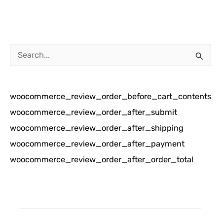
C
a
r
woocommerce_review_order_before_cart_contents
i
woocommerce_review_order_after_submit
u
woocommerce_review_order_after_shipping
n
woocommerce_review_order_after_payment
t
woocommerce_review_order_after_order_total
u
k
: