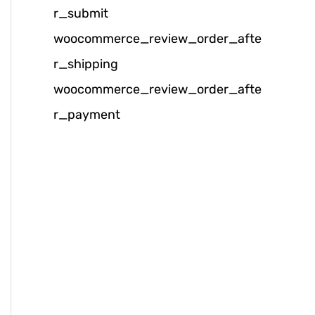
r_submit
k
woocommerce_review_order_afte
:
r_shipping
woocommerce_review_order_afte
r_payment