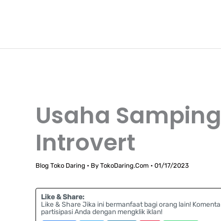
Lewati
TokoDaring.Com
ke
an eCommerce Airline!
konten
Usaha Samping
Introvert
Blog Toko Daring
• By
TokoDaring.Com
•
01/17/2023
Like & Share:
Like & Share Jika ini bermanfaat bagi orang lain! Komenta
partisipasi Anda dengan mengklik iklan!