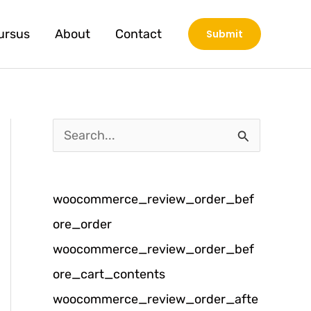
ursus
About
Contact
Submit
C
a
r
woocommerce_review_order_bef
i
ore_order
u
woocommerce_review_order_bef
n
ore_cart_contents
t
woocommerce_review_order_afte
u