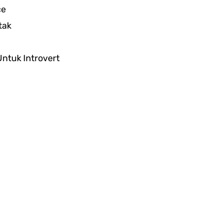
ce
tak
ntuk Introvert