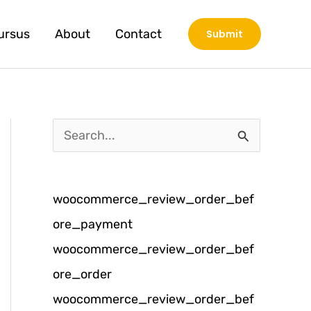
ursus
About
Contact
Submit
C
a
r
woocommerce_review_order_bef
i
ore_payment
u
woocommerce_review_order_bef
n
ore_order
t
woocommerce_review_order_bef
u