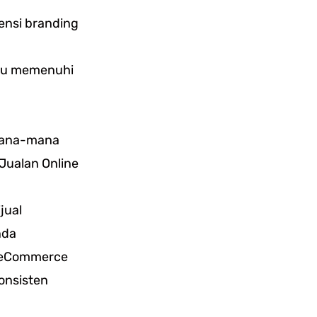
nsi branding
pu memenuhi
 mana-mana
Jualan Online
jual
nda
m eCommerce
onsisten