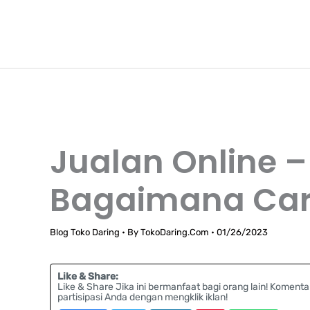
Lewati
TokoDaring.Com
ke
an eCommerce Airline!
konten
Jualan Online 
Bagaimana Ca
Blog Toko Daring
• By
TokoDaring.Com
•
01/26/2023
Like & Share:
Like & Share Jika ini bermanfaat bagi orang lain! Komenta
partisipasi Anda dengan mengklik iklan!