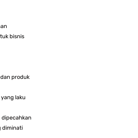
han
tuk bisnis
 dan produk
 yang laku
u dipecahkan
 diminati