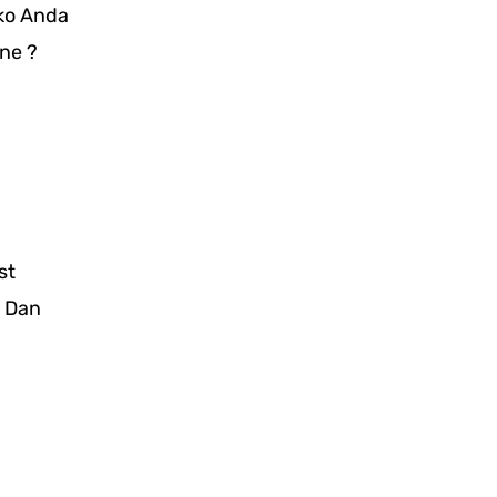
ko Anda
ine ?
st
a Dan