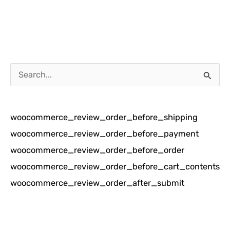
C
a
r
woocommerce_review_order_before_shipping
i
woocommerce_review_order_before_payment
u
woocommerce_review_order_before_order
n
woocommerce_review_order_before_cart_contents
t
woocommerce_review_order_after_submit
u
k
: