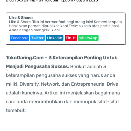
Blog Toko Daring
• By
TokoDaring.Com
•
06/01/2023
Like & Share:
Like & Share Jika ini bermanfaat bagi orang lain! Komentar spam
tidak akan pernah dipublikasikan! Terima kasih atas partisipasi
Anda dengan mengklik iklan!
Facebook
Twitter
LinkedIn
Pin-It
WhatsApp
TokoDaring.Com – 3 Keterampilan Penting Untuk
Menjadi Pengusaha Sukses.
Berikut adalah 3
keterampilan pengusaha sukses yang harus anda
miliki, Diversity, Network, dan Entrepreneurial Drive
adalah kuncinya. Artikel ini menjelaskan bagaimana
cara anda menumbuhkan dan memupuk sifat-sifat
tersebut.