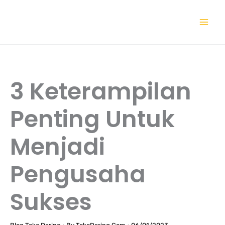
Lewati
TokoDaring.Com
ke
an eCommerce Airline!
konten
3 Keterampilan
Penting Untuk
Menjadi
Pengusaha
Sukses