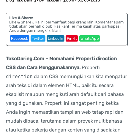
Blog Toko Daring
• By
TokoDaring.Com
•
05/08/2025
Like & Share:
Like & Share Jika ini bermanfaat bagi orang lain! Komentar spam
tidak akan pernah dipublikasikan! Terima kasih atas partisipasi
Anda dengan mengklik iklan!
Facebook
Twitter
LinkedIn
Pin-It
WhatsApp
TokoDaring.Com – Memahami Properti direction
CSS dan Cara Menggunakannya.
Properti
direction
dalam CSS memungkinkan kita mengatur
arah teks di dalam elemen HTML, baik itu secara
eksplisit maupun mengikuti arah default dari bahasa
yang digunakan. Properti ini sangat penting ketika
Anda ingin memastikan tampilan web tetap rapi dan
mudah dibaca, terutama dalam proyek multibahasa
atau ketika bekerja dengan konten yang disediakan