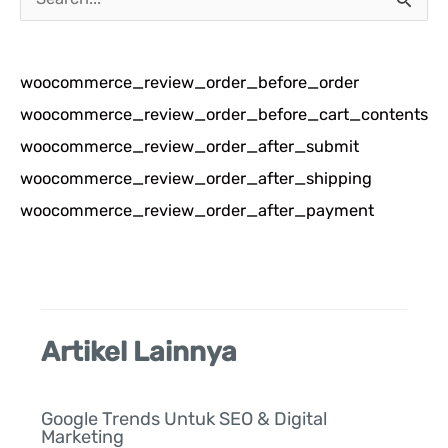
a
r
woocommerce_review_order_before_order
i
woocommerce_review_order_before_cart_contents
u
woocommerce_review_order_after_submit
n
woocommerce_review_order_after_shipping
t
woocommerce_review_order_after_payment
u
k
:
Artikel Lainnya
Google Trends Untuk SEO & Digital
Marketing