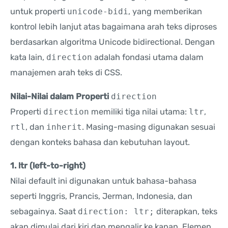
untuk properti
unicode-bidi
, yang memberikan
kontrol lebih lanjut atas bagaimana arah teks diproses
berdasarkan algoritma Unicode bidirectional. Dengan
kata lain,
direction
adalah fondasi utama dalam
manajemen arah teks di CSS.
Nilai-Nilai dalam Properti
direction
Properti
direction
memiliki tiga nilai utama:
ltr
,
rtl
, dan
inherit
. Masing-masing digunakan sesuai
dengan konteks bahasa dan kebutuhan layout.
1. ltr (left-to-right)
Nilai default ini digunakan untuk bahasa-bahasa
seperti Inggris, Prancis, Jerman, Indonesia, dan
sebagainya. Saat
direction: ltr;
diterapkan, teks
akan dimulai dari kiri dan mengalir ke kanan. Elemen