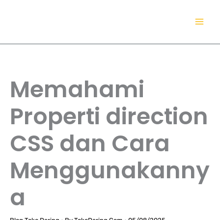
Lewati
TokoDaring.Com
ke
an eCommerce Airline!
konten
Memahami
Properti direction
CSS dan Cara
Menggunakanny
a