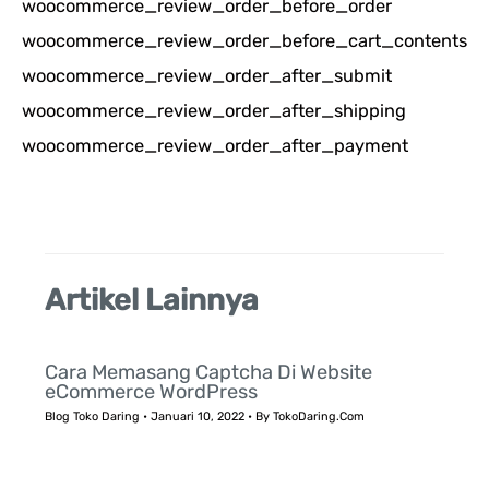
woocommerce_review_order_before_order
i
woocommerce_review_order_before_cart_contents
u
woocommerce_review_order_after_submit
n
woocommerce_review_order_after_shipping
t
woocommerce_review_order_after_payment
u
k
:
Artikel Lainnya
Cara Memasang Captcha Di Website
eCommerce WordPress
Blog Toko Daring
•
Januari 10, 2022
• By
TokoDaring.Com