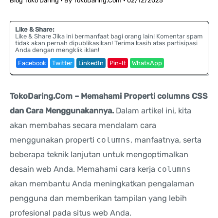
Blog Toko Daring
• By
TokoDaring.Com
•
02/12/2025
Like & Share:
Like & Share Jika ini bermanfaat bagi orang lain! Komentar spam
tidak akan pernah dipublikasikan! Terima kasih atas partisipasi
Anda dengan mengklik iklan!
Facebook
Twitter
LinkedIn
Pin-It
WhatsApp
TokoDaring.Com – Memahami Properti columns CSS
dan Cara Menggunakannya.
Dalam artikel ini, kita
akan membahas secara mendalam cara
menggunakan properti
columns
, manfaatnya, serta
beberapa teknik lanjutan untuk mengoptimalkan
desain web Anda. Memahami cara kerja
columns
akan membantu Anda meningkatkan pengalaman
pengguna dan memberikan tampilan yang lebih
profesional pada situs web Anda.