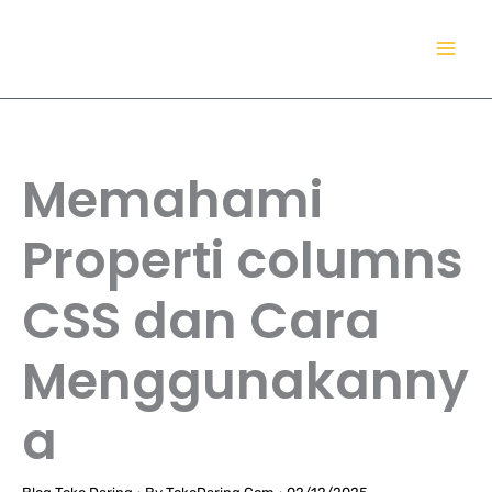
Lewati
TokoDaring.Com
ke
an eCommerce Airline!
konten
Memahami
Properti columns
CSS dan Cara
Menggunakanny
a