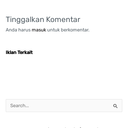
Tinggalkan Komentar
Anda harus
masuk
untuk berkomentar.
Iklan Terkait
C
a
r