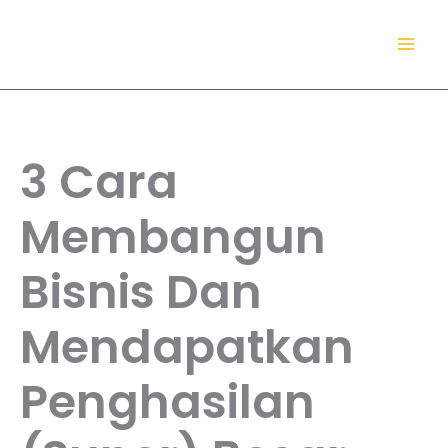
Lewati
TokoDaring.Com
ke
an eCommerce Airline!
konten
3 Cara
Membangun
Bisnis Dan
Mendapatkan
Penghasilan