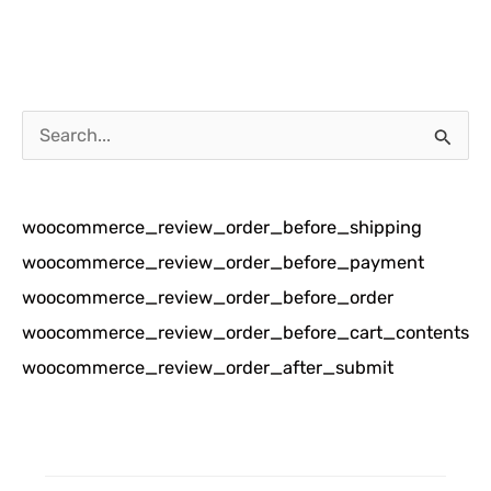
C
a
r
woocommerce_review_order_before_shipping
i
woocommerce_review_order_before_payment
u
woocommerce_review_order_before_order
n
woocommerce_review_order_before_cart_contents
t
woocommerce_review_order_after_submit
u
k
: