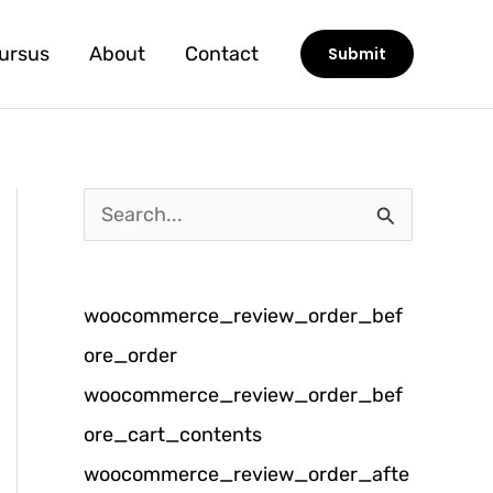
ursus
About
Contact
Submit
C
a
r
woocommerce_review_order_bef
i
ore_order
u
woocommerce_review_order_bef
n
ore_cart_contents
t
woocommerce_review_order_afte
u