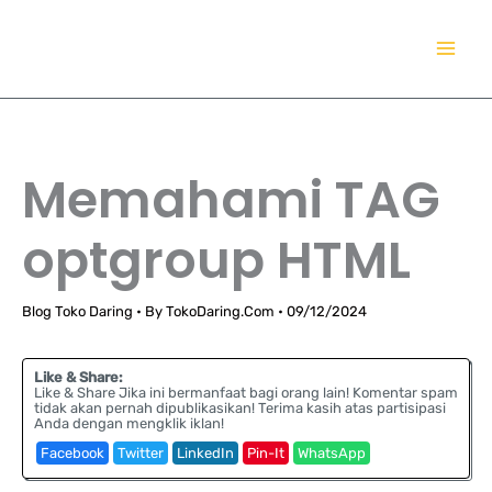
Lewati
TokoDaring.Com
ke
an eCommerce Airline!
konten
Memahami TAG
optgroup HTML
Blog Toko Daring
• By
TokoDaring.Com
•
09/12/2024
Like & Share:
Like & Share Jika ini bermanfaat bagi orang lain! Komentar spam
tidak akan pernah dipublikasikan! Terima kasih atas partisipasi
Anda dengan mengklik iklan!
Facebook
Twitter
LinkedIn
Pin-It
WhatsApp