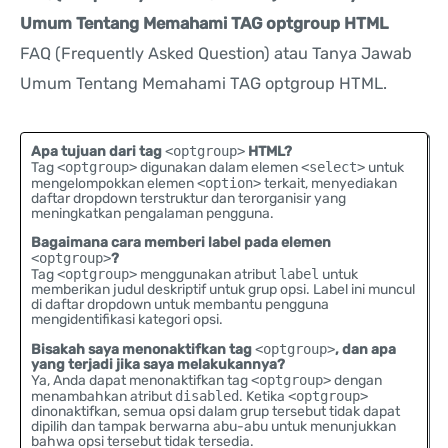
Umum Tentang Memahami TAG optgroup HTML
FAQ (Frequently Asked Question) atau Tanya Jawab
Umum Tentang Memahami TAG optgroup HTML.
Apa tujuan dari tag
<optgroup>
HTML?
Tag
<optgroup>
digunakan dalam elemen
<select>
untuk
mengelompokkan elemen
<option>
terkait, menyediakan
daftar dropdown terstruktur dan terorganisir yang
meningkatkan pengalaman pengguna.
Bagaimana cara memberi label pada elemen
<optgroup>
?
Tag
<optgroup>
menggunakan atribut
label
untuk
memberikan judul deskriptif untuk grup opsi. Label ini muncul
di daftar dropdown untuk membantu pengguna
mengidentifikasi kategori opsi.
Bisakah saya menonaktifkan tag
<optgroup>
, dan apa
yang terjadi jika saya melakukannya?
Ya, Anda dapat menonaktifkan tag
<optgroup>
dengan
menambahkan atribut
disabled
. Ketika
<optgroup>
dinonaktifkan, semua opsi dalam grup tersebut tidak dapat
dipilih dan tampak berwarna abu-abu untuk menunjukkan
bahwa opsi tersebut tidak tersedia.