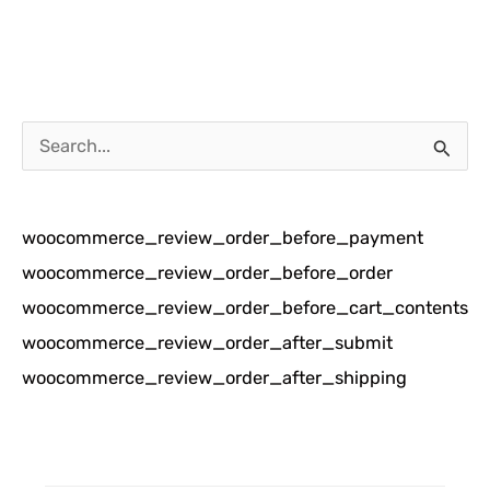
C
a
r
woocommerce_review_order_before_payment
i
woocommerce_review_order_before_order
u
woocommerce_review_order_before_cart_contents
n
woocommerce_review_order_after_submit
t
woocommerce_review_order_after_shipping
u
k
: