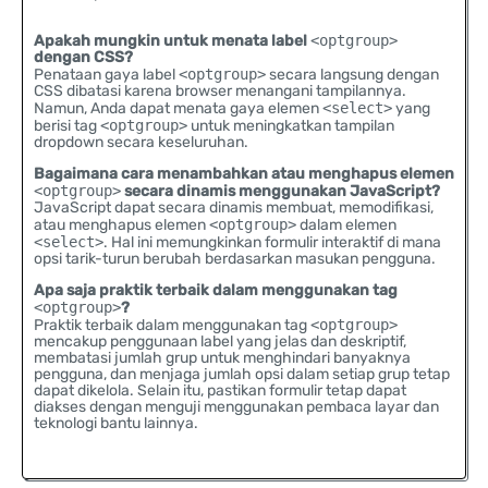
Apakah mungkin untuk menata label
<optgroup>
dengan CSS?
Penataan gaya label
<optgroup>
secara langsung dengan
CSS dibatasi karena browser menangani tampilannya.
Namun, Anda dapat menata gaya elemen
<select>
yang
berisi tag
<optgroup>
untuk meningkatkan tampilan
dropdown secara keseluruhan.
Bagaimana cara menambahkan atau menghapus elemen
<optgroup>
secara dinamis menggunakan JavaScript?
JavaScript dapat secara dinamis membuat, memodifikasi,
atau menghapus elemen
<optgroup>
dalam elemen
<select>
. Hal ini memungkinkan formulir interaktif di mana
opsi tarik-turun berubah berdasarkan masukan pengguna.
Apa saja praktik terbaik dalam menggunakan tag
<optgroup>
?
Praktik terbaik dalam menggunakan tag
<optgroup>
mencakup penggunaan label yang jelas dan deskriptif,
membatasi jumlah grup untuk menghindari banyaknya
pengguna, dan menjaga jumlah opsi dalam setiap grup tetap
dapat dikelola. Selain itu, pastikan formulir tetap dapat
diakses dengan menguji menggunakan pembaca layar dan
teknologi bantu lainnya.