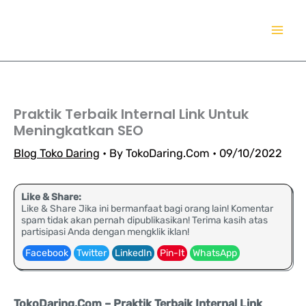
Lewati
TokoDaring.Com
ke
an eCommerce Airline!
konten
Praktik Terbaik Internal Link Untuk
Meningkatkan SEO
Blog Toko Daring
• By
TokoDaring.Com
•
09/10/2022
Like & Share:
Like & Share Jika ini bermanfaat bagi orang lain! Komentar
spam tidak akan pernah dipublikasikan! Terima kasih atas
partisipasi Anda dengan mengklik iklan!
Facebook
Twitter
LinkedIn
Pin-It
WhatsApp
TokoDaring.Com – Praktik Terbaik Internal Link