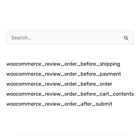
C
a
r
woocommerce_review_order_before_shipping
i
woocommerce_review_order_before_payment
u
woocommerce_review_order_before_order
n
woocommerce_review_order_before_cart_contents
t
woocommerce_review_order_after_submit
u
k
: