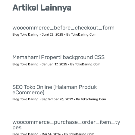
Artikel Lainnya
woocommerce_before_checkout_form
Blog Toko Daring
•
Juni 23, 2025
• By
TokoDaring.Com
Memahami Properti background CSS
Blog Toko Daring
•
Januari 17, 2025
• By
TokoDaring.Com
SEO Toko Online (Halaman Produk
eCommerce)
Blog Toko Daring
•
September 26, 2022
• By
TokoDaring.Com
woocommerce_purchase_order_item_ty
pes
Blog Toko Daring
•
Mei 14, 2026
• By
TokoDaring.Com