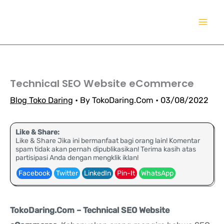
Lewati
TokoDaring.Com
ke
an eCommerce Airline!
konten
Technical SEO Website eCommerce
Blog Toko Daring
• By
TokoDaring.Com
•
03/08/2022
Like & Share:
Like & Share Jika ini bermanfaat bagi orang lain! Komentar
spam tidak akan pernah dipublikasikan! Terima kasih atas
partisipasi Anda dengan mengklik iklan!
Facebook
Twitter
LinkedIn
Pin-It
WhatsApp
TokoDaring.Com – Technical SEO Website