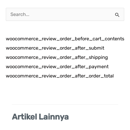
C
a
r
woocommerce_review_order_before_cart_contents
i
woocommerce_review_order_after_submit
u
woocommerce_review_order_after_shipping
n
woocommerce_review_order_after_payment
t
woocommerce_review_order_after_order_total
u
k
:
Artikel Lainnya