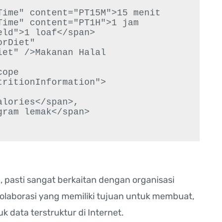
ime" content="PT15M">15 menit

ime" content="PT1H">1 jam

ld">1 loaf</span>

rDiet" 
et" />Makanan Halal

ope 
ritionInformation">

lories</span>,

ram lemak</span>

 pasti sangat berkaitan dengan organisasi
olaborasi yang memiliki tujuan untuk membuat,
data terstruktur di Internet.