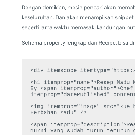
Dengan demikian, mesin pencari akan memah
keseluruhan. Dan akan menampilkan snippet y
seperti lama waktu memasak, kandungan nutri
Schema property lengkap dari Recipe, bisa di
<div itemscope itemtype="https:/
<h1 itemprop="name">Resep Madu M
By <span itemprop="author">Chef 
itemprop="datePublished" content
<img itemprop="image" src="kue-b
Berbahan Madu" />

<span itemprop="description">Res
murni yang sudah turun temurun d