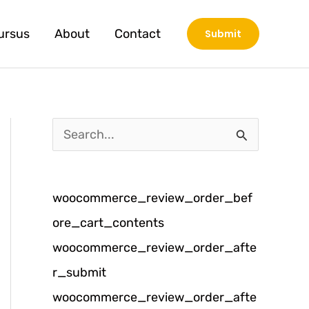
ursus
About
Contact
Submit
C
a
r
woocommerce_review_order_bef
i
ore_cart_contents
u
woocommerce_review_order_afte
n
r_submit
t
woocommerce_review_order_afte
u