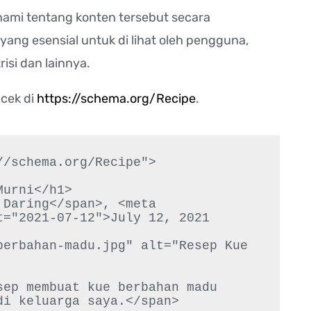
ami tentang konten tersebut secara
ang esensial untuk di lihat oleh pengguna,
si dan lainnya.
 cek di
https://schema.org/Recipe
.
/schema.org/Recipe">

urni</h1>

Daring</span>, <meta 
="2021-07-12">July 12, 2021

erbahan-madu.jpg" alt="Resep Kue 
ep membuat kue berbahan madu 
i keluarga saya.</span>
