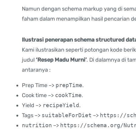
Namun dengan schema markup yang di sematk
faham dalam menampilkan hasil pencarian de
Ilustrasi penerapan schema structured da
Kami ilustrasikan seperti potongan kode ber
judul
‘Resep Madu Murni’
. Di dalamnya di t
antaranya :
Prep Time –>
prepTime
.
Cook time –>
cookTime
.
Yield –>
recipeYield
.
Tags –>
suitableForDiet
–>
https://sc
nutrition
–>
https://schema.org/Nut