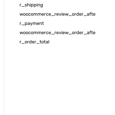
r_shipping
k
woocommerce_review_order_afte
:
r_payment
woocommerce_review_order_afte
r_order_total