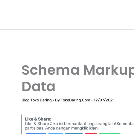
Lewati
TokoDaring.Com
ke
an eCommerce Airline!
konten
Schema Markup 
Data
Blog Toko Daring
• By
TokoDaring.Com
•
12/07/2021
Like & Share:
Like & Share Jika ini bermanfaat bagi orang lain! Komenta
partisipasi Anda dengan mengklik iklan!