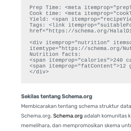
Prep Time: <meta itemprop="prepT
Cook time: <meta itemprop="cookT
Yield: <span itemprop="recipeYie
Tags: <link itemprop="suitableFo
href="https://schema.org/HalalDi
<div itemprop="nutrition" itemsc
itemtype="https://schema.org/Nut
Nutrition facts:

<span itemprop="calories">240 ca
<span itemprop="fatContent">12 g
</div>
Sekilas tentang Schema.org
Membicarakan tentang schema struktur data,
Schema.org.
Schema.org
adalah komunitas k
memelihara, dan mempromosikan skema untuk 