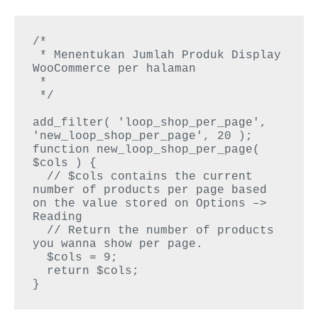
/*

 * Menentukan Jumlah Produk Display 
WooCommerce per halaman

 *

 */

add_filter( 'loop_shop_per_page', 
'new_loop_shop_per_page', 20 );

function new_loop_shop_per_page( 
$cols ) {

  // $cols contains the current 
number of products per page based 
on the value stored on Options –> 
Reading

  // Return the number of products 
you wanna show per page.

  $cols = 9;

  return $cols;

}