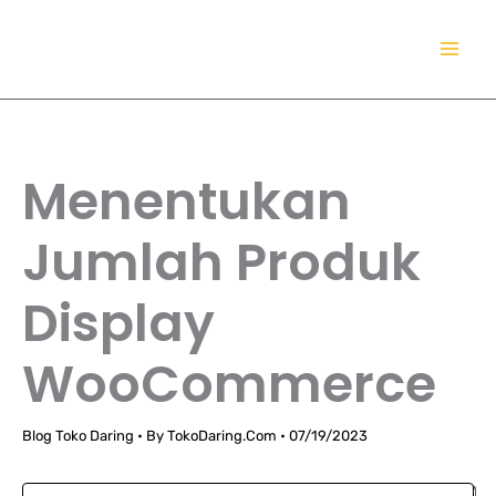
Lewati
TokoDaring.Com
ke
an eCommerce Airline!
konten
Menentukan
Jumlah Produk
Display
WooCommerce
Blog Toko Daring
• By
TokoDaring.Com
•
07/19/2023