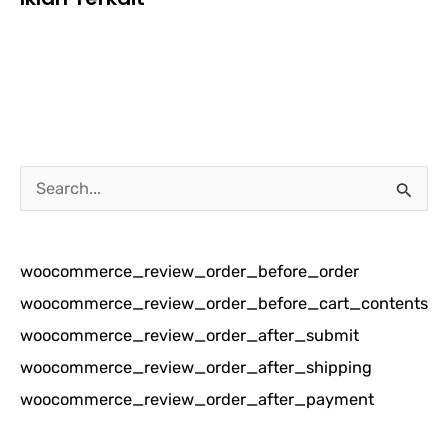
C
a
r
woocommerce_review_order_before_order
i
woocommerce_review_order_before_cart_contents
u
woocommerce_review_order_after_submit
n
woocommerce_review_order_after_shipping
t
woocommerce_review_order_after_payment
u
k