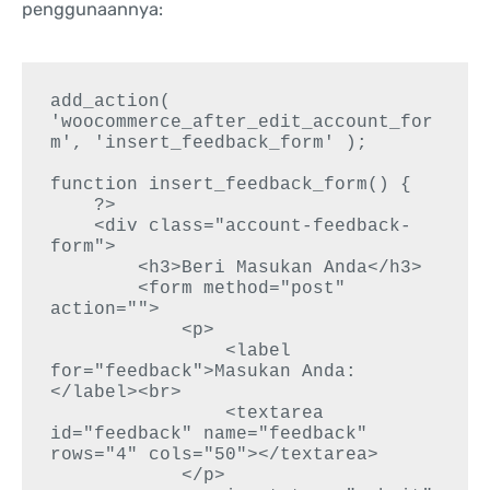
penggunaannya:
add_action( 
'woocommerce_after_edit_account_for
m', 'insert_feedback_form' );

function insert_feedback_form() {

    ?>

    <div class="account-feedback-
form">

        <h3>Beri Masukan Anda</h3>

        <form method="post" 
action="">

            <p>

                <label 
for="feedback">Masukan Anda:
</label><br>

                <textarea 
id="feedback" name="feedback" 
rows="4" cols="50"></textarea>

            </p>
