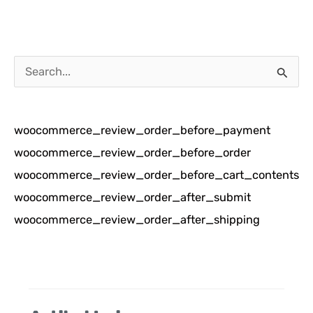
C
a
r
woocommerce_review_order_before_payment
i
woocommerce_review_order_before_order
u
woocommerce_review_order_before_cart_contents
n
woocommerce_review_order_after_submit
t
woocommerce_review_order_after_shipping
u
k
: