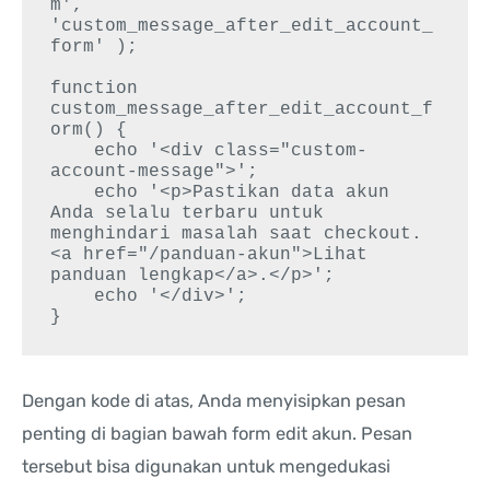
m', 
'custom_message_after_edit_account_
form' );

function 
custom_message_after_edit_account_f
orm() {

    echo '<div class="custom-
account-message">';

    echo '<p>Pastikan data akun 
Anda selalu terbaru untuk 
menghindari masalah saat checkout. 
<a href="/panduan-akun">Lihat 
panduan lengkap</a>.</p>';

    echo '</div>';

Dengan kode di atas, Anda menyisipkan pesan
penting di bagian bawah form edit akun. Pesan
tersebut bisa digunakan untuk mengedukasi