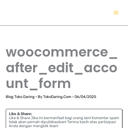
Lewati
TokoDaring.Com
ke
an eCommerce Airline!
konten
woocommerce_
after_edit_acco
unt_form
Blog Toko Daring
• By
TokoDaring.Com
•
06/04/2025
Like & Share:
Like & Share Jika ini bermanfaat bagi orang lain! Komentar spam
tidak akan pernah dipublikasikan! Terima kasih atas partisipasi
Anda dengan mengklik iklan!