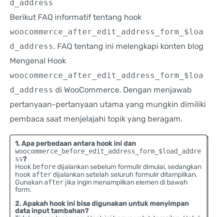
d_address
Berikut FAQ informatif tentang hook
woocommerce_after_edit_address_form_$loa
d_address
. FAQ tentang ini melengkapi konten blog
Mengenal Hook
woocommerce_after_edit_address_form_$loa
d_address
di WooCommerce. Dengan menjawab
pertanyaan-pertanyaan utama yang mungkin dimiliki
pembaca saat menjelajahi topik yang beragam.
1. Apa perbedaan antara hook ini dan
woocommerce_before_edit_address_form_$load_addre
ss
?
Hook
before
dijalankan sebelum formulir dimulai, sedangkan
hook
after
dijalankan setelah seluruh formulir ditampilkan.
Gunakan
after
jika ingin menampilkan elemen di bawah
form.
2. Apakah hook ini bisa digunakan untuk menyimpan
data input tambahan?