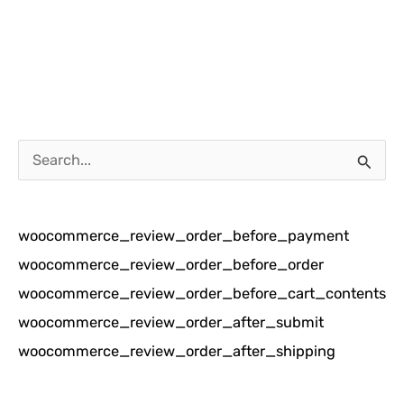
C
a
r
woocommerce_review_order_before_payment
i
woocommerce_review_order_before_order
u
woocommerce_review_order_before_cart_contents
n
woocommerce_review_order_after_submit
t
woocommerce_review_order_after_shipping
u
k