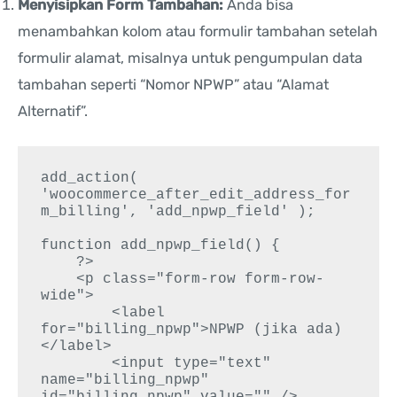
Menyisipkan Form Tambahan:
Anda bisa
menambahkan kolom atau formulir tambahan setelah
formulir alamat, misalnya untuk pengumpulan data
tambahan seperti “Nomor NPWP” atau “Alamat
Alternatif”.
add_action( 
'woocommerce_after_edit_address_for
m_billing', 'add_npwp_field' );

function add_npwp_field() {

    ?>

    <p class="form-row form-row-
wide">

        <label 
for="billing_npwp">NPWP (jika ada)
</label>

        <input type="text" 
name="billing_npwp" 
id="billing_npwp" value="" />
