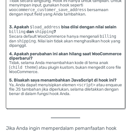
Tidak secara langsung. Hook ini hanya untuk tampilan. Untuk
menyimpan input, gunakan hook seperti
woocommerce_customer_save_address
bersamaan
dengan input field yang Anda tambahkan.
3. Apakah
$load_address
bisa diisi dengan nilai selain
billing
dan
shipping
?
Secara default WooCommerce hanya mengenali
billing
dan
shipping
. Nilai lain tidak akan menghasilkan hook yang
dipanggil.
4. Apakah perubahan ini akan hilang saat WooCommerce
diperbarui?
Tidak, selama Anda menambahkan kode di tema anak
(
child theme
) atau plugin kustom, bukan mengedit core file
WooCommerce.
5. Bisakah saya menambahkan JavaScript di hook ini?
Ya, Anda dapat menyisipkan elemen
<script>
atau enqueue
file JS tambahan jika diperlukan, selama diletakkan dengan
benar di dalam fungsi hook Anda.
Jika Anda ingin memperdalam pemanfaatan hook