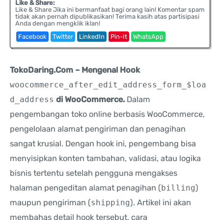
Like & Share:
Like & Share Jika ini bermanfaat bagi orang lain! Komentar spam
tidak akan pernah dipublikasikan! Terima kasih atas partisipasi
Anda dengan mengklik iklan!
Facebook
Twitter
LinkedIn
Pin-It
WhatsApp
TokoDaring.Com – Mengenal Hook
woocommerce_after_edit_address_form_$loa
d_address
di WooCommerce.
Dalam
pengembangan toko online berbasis WooCommerce,
pengelolaan alamat pengiriman dan penagihan
sangat krusial. Dengan hook ini, pengembang bisa
menyisipkan konten tambahan, validasi, atau logika
bisnis tertentu setelah pengguna mengakses
halaman pengeditan alamat penagihan (
billing
)
maupun pengiriman (
shipping
). Artikel ini akan
membahas detail hook tersebut, cara