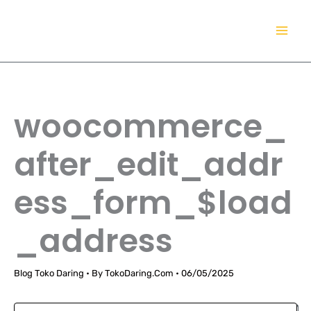
Lewati
TokoDaring.Com
ke
an eCommerce Airline!
konten
woocommerce_
after_edit_addr
ess_form_$load
_address
Blog Toko Daring
• By
TokoDaring.Com
•
06/05/2025