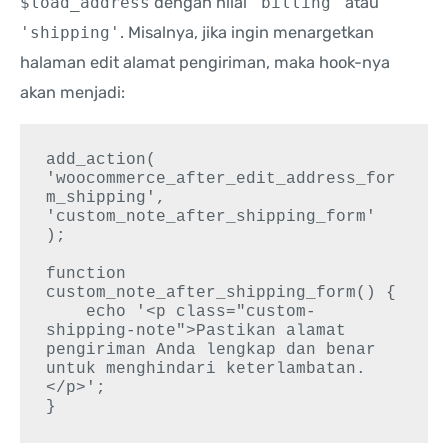
$load_address
dengan nilai
'billing'
atau
'shipping'
. Misalnya, jika ingin menargetkan
halaman edit alamat pengiriman, maka hook-nya
akan menjadi:
add_action( 
'woocommerce_after_edit_address_for
m_shipping', 
'custom_note_after_shipping_form' 
);

function 
custom_note_after_shipping_form() {

    echo '<p class="custom-
shipping-note">Pastikan alamat 
pengiriman Anda lengkap dan benar 
untuk menghindari keterlambatan.
</p>';
