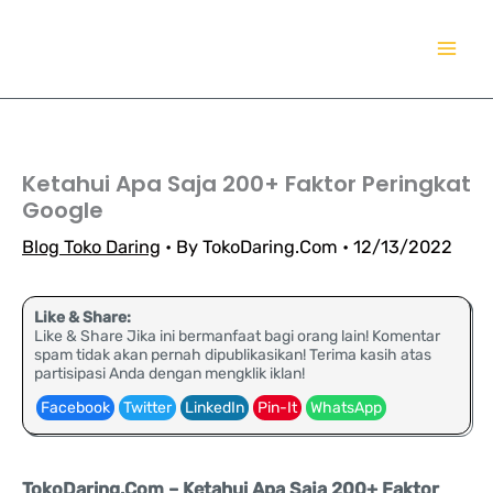
Lewati
TokoDaring.Com
ke
an eCommerce Airline!
konten
Ketahui Apa Saja 200+ Faktor Peringkat
Google
Blog Toko Daring
• By
TokoDaring.Com
•
12/13/2022
Like & Share:
Like & Share Jika ini bermanfaat bagi orang lain! Komentar
spam tidak akan pernah dipublikasikan! Terima kasih atas
partisipasi Anda dengan mengklik iklan!
Facebook
Twitter
LinkedIn
Pin-It
WhatsApp
TokoDaring.Com – Ketahui Apa Saja 200+ Faktor