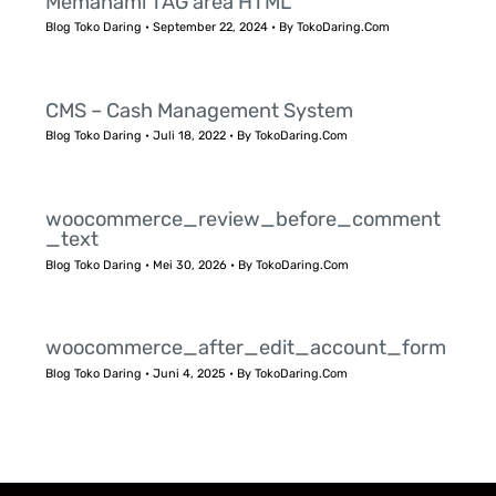
Memahami TAG area HTML
Blog Toko Daring
•
September 22, 2024
• By
TokoDaring.Com
CMS – Cash Management System
Blog Toko Daring
•
Juli 18, 2022
• By
TokoDaring.Com
woocommerce_review_before_comment
_text
Blog Toko Daring
•
Mei 30, 2026
• By
TokoDaring.Com
woocommerce_after_edit_account_form
Blog Toko Daring
•
Juni 4, 2025
• By
TokoDaring.Com