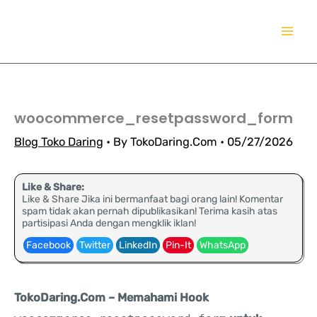
Lewati
TokoDaring.Com
ke
an eCommerce Airline!
konten
woocommerce_resetpassword_form
Blog Toko Daring
• By
TokoDaring.Com
•
05/27/2026
Like & Share:
Like & Share Jika ini bermanfaat bagi orang lain! Komentar
spam tidak akan pernah dipublikasikan! Terima kasih atas
partisipasi Anda dengan mengklik iklan!
Facebook
Twitter
LinkedIn
Pin-It
WhatsApp
TokoDaring.Com – Memahami Hook