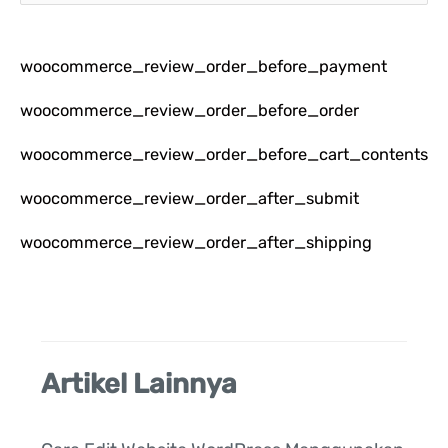
a
r
woocommerce_review_order_before_payment
i
u
woocommerce_review_order_before_order
n
woocommerce_review_order_before_cart_contents
t
woocommerce_review_order_after_submit
u
k
woocommerce_review_order_after_shipping
:
Artikel Lainnya