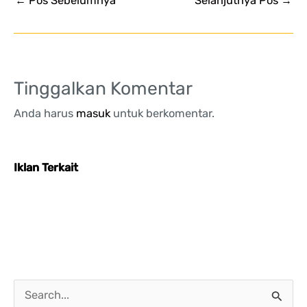
←
Pos Sebelumnya
Selanjutnya Pos
→
Tinggalkan Komentar
Anda harus
masuk
untuk berkomentar.
Iklan Terkait
C