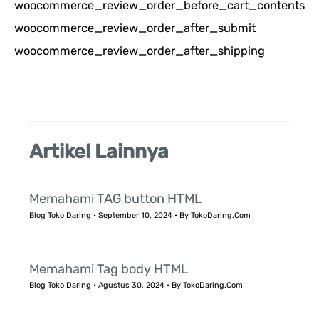
woocommerce_review_order_before_cart_contents
n
woocommerce_review_order_after_submit
t
woocommerce_review_order_after_shipping
u
k
:
Artikel Lainnya
Memahami TAG button HTML
Blog Toko Daring
•
September 10, 2024
• By
TokoDaring.Com
Memahami Tag body HTML
Blog Toko Daring
•
Agustus 30, 2024
• By
TokoDaring.Com