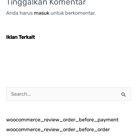
Tinggalkan Komentar
Anda harus
masuk
untuk berkomentar.
Iklan Terkait
C
a
r
woocommerce_review_order_before_payment
i
woocommerce_review_order_before_order
u