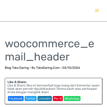
Lewati
TokoDaring.Com
ke
an eCommerce Airline!
konten
woocommerce_e
mail_header
Blog Toko Daring
• By
TokoDaring.Com
•
03/10/2026
Like & Share:
Like & Share Jika ini bermanfaat bagi orang lain! Komentar spam
tidak akan pernah dipublikasikan! Terima kasih atas partisipasi
Anda dengan mengklik iklan!
Facebook
Twitter
LinkedIn
Pin-It
WhatsApp