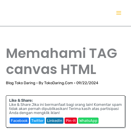
Lewati
TokoDaring.Com
ke
an eCommerce Airline!
konten
Memahami TAG
canvas HTML
Blog Toko Daring
• By
TokoDaring.Com
•
09/22/2024
Like & Share:
Like & Share Jika ini bermanfaat bagi orang lain! Komentar spam
tidak akan pernah dipublikasikan! Terima kasih atas partisipasi
Anda dengan mengklik iklan!
Facebook
Twitter
LinkedIn
Pin-It
WhatsApp