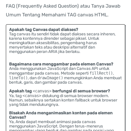
FAQ (Frequently Asked Question) atau Tanya Jawab
Umum Tentang Memahami TAG canvas HTML.
Apakah tag Canvas dapat diakses?
Tag canvas itu sendiri tidak dapat diakses secara inheren,
karena kontennya dirender sebagai piksel. Untuk
meningkatkan aksesibilitas, pengembang harus
menyertakan teks atau deskripsi alternatif dan
menggunakan peran ARIA jika berlaku.
Bagaimana cara menggambar pada elemen Canvas?
Anda menggunakan JavaScript dan Canvas API untuk
menggambar pada canvas. Metode seperti
fillRect()
,
lineTo()
, dan
drawImage()
memungkinkan Anda membuat
bentuk, garis, dan gambar pada canvas.
Apakah tag
<canvas>
berfungsi di semua browser?
Ya, tag
<canvas>
didukung di semua browser modern.
Namun, sebaiknya sertakan konten fallback untuk browser
yang tidak mendukungnya.
Bisakah Anda menganimasikan konten pada elemen
Canvas?
Ya, Anda dapat membuat animasi pada canvas
menggunakan JavaScript. Dengan terus-menerus
menggambar ulang bentuk dan gambar pada posisi yang