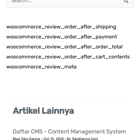
a
r
woocommerce_review_order_after_shipping
i
woocommerce_review_order_after_payment
u
woocommerce_review_order_after_order_total
n
woocommerce_review_order_after_cart_contents
t
woocommerce_review_meta
u
k
:
Artikel Lainnya
Daftar CMS – Content Management System
Blog Toko Daring
•
Juli 15, 2022
• By
TokoDaring.Com