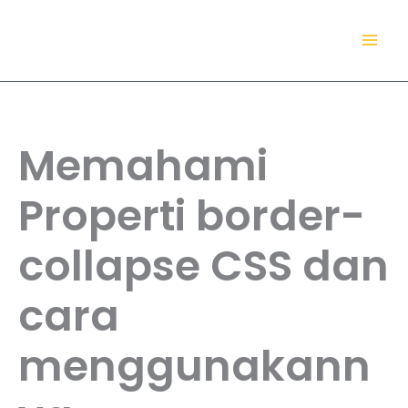
Lewati
TokoDaring.Com
ke
an eCommerce Airline!
konten
Memahami
Properti border-
collapse CSS dan
cara
menggunakann