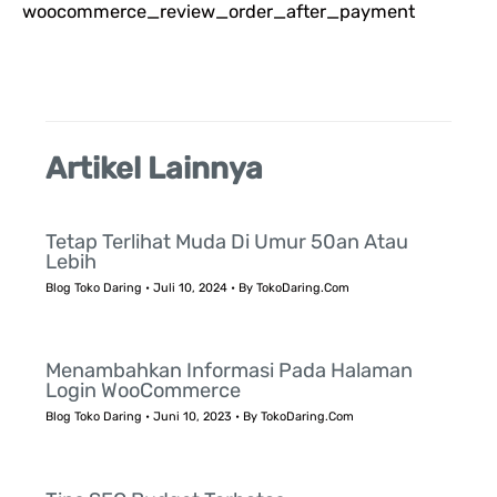
woocommerce_review_order_after_payment
u
k
:
Artikel Lainnya
Tetap Terlihat Muda Di Umur 50an Atau
Lebih
Blog Toko Daring
•
Juli 10, 2024
• By
TokoDaring.Com
Menambahkan Informasi Pada Halaman
Login WooCommerce
Blog Toko Daring
•
Juni 10, 2023
• By
TokoDaring.Com