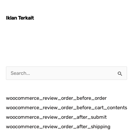
Iklan Terkait
C
a
r
woocommerce_review_order_before_order
i
woocommerce_review_order_before_cart_contents
u
woocommerce_review_order_after_submit
n
woocommerce_review_order_after_shipping
t