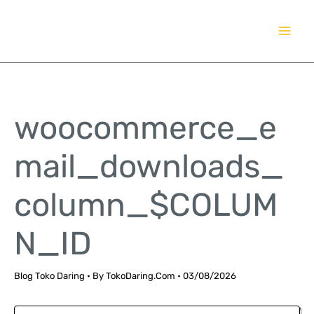
Lewati
TokoDaring.Com
ke
an eCommerce Airline!
konten
woocommerce_e
mail_downloads_
column_$COLUM
N_ID
Blog Toko Daring
• By
TokoDaring.Com
•
03/08/2026