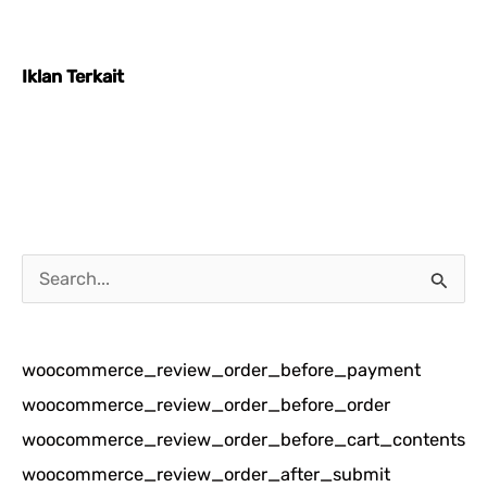
Iklan Terkait
C
a
r
woocommerce_review_order_before_payment
i
woocommerce_review_order_before_order
u
woocommerce_review_order_before_cart_contents
n
woocommerce_review_order_after_submit
t