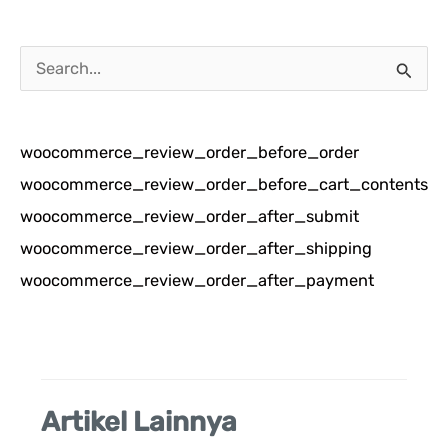
C
a
r
woocommerce_review_order_before_order
i
woocommerce_review_order_before_cart_contents
u
woocommerce_review_order_after_submit
n
woocommerce_review_order_after_shipping
t
woocommerce_review_order_after_payment
u
k
:
Artikel Lainnya