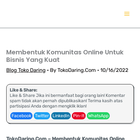
Lewati
TokoDaring.Com
ke
an eCommerce Airline!
konten
Membentuk Komunitas Online Untuk
Bisnis Yang Kuat
Blog Toko Daring
• By
TokoDaring.Com
•
10/16/2022
Like & Share:
Like & Share Jika ini bermanfaat bagi orang lain! Komentar
spam tidak akan pernah dipublikasikan! Terima kasih atas
partisipasi Anda dengan mengklik iklan!
Facebook
Twitter
LinkedIn
Pin-It
WhatsApp
TokoDaring.Com – Membentuk Komunitas Online