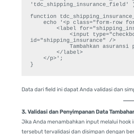
'tdc_shipping_insurance_field' )
function tdc_shipping_insurance_
    echo '<p class="form-row form-row-wide">

        <label for="shipping_insurance" class="checkbox">

            <input type="checkbox" name="shipping_insurance" 
id="shipping_insurance" />

            Tambahkan asuransi pengiriman (Rp10.000)

        </label>

    </p>';

Data dari field ini dapat Anda validasi dan 
3. Validasi dan Penyimpanan Data Tambaha
Jika Anda menambahkan input melalui hook i
tersebut tervalidasi dan disimpan dengan be