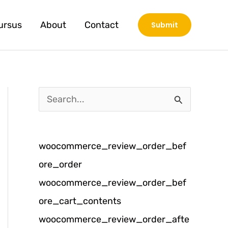
ursus
About
Contact
Submit
C
a
r
woocommerce_review_order_bef
i
ore_order
u
woocommerce_review_order_bef
n
ore_cart_contents
t
woocommerce_review_order_afte
u