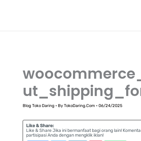
Lewati
TokoDaring.Com
ke
an eCommerce Airline!
konten
woocommerce_
ut_shipping_f
Blog Toko Daring
• By
TokoDaring.Com
•
06/24/2025
Like & Share:
Like & Share Jika ini bermanfaat bagi orang lain! Komenta
partisipasi Anda dengan mengklik iklan!