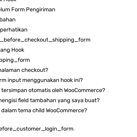
elum Form Pengiriman
mbahan
iperhatikan
e_before_checkout_shipping_form
tang Hook
pping_form
i halaman checkout?
rm input menggunakan hook ini?
n tersimpan otomatis oleh WooCommerce?
mengisi field tambahan yang saya buat?
an dalam tema child WooCommerce?
fore_customer_login_form
.