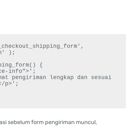
checkout_shipping_form', 
' );

ing_form() {

/p>';

asi sebelum form pengiriman muncul,