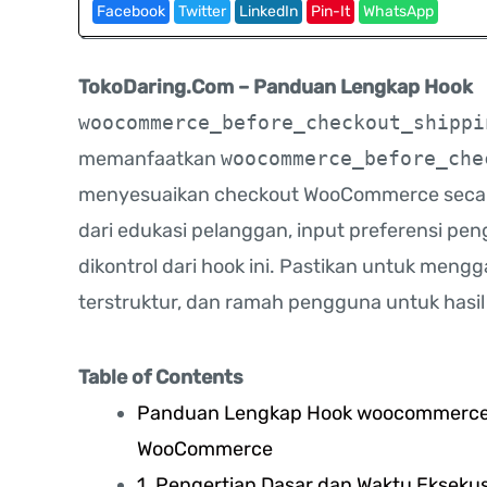
Facebook
Twitter
LinkedIn
Pin-It
WhatsApp
TokoDaring.Com – Panduan Lengkap Hook
woocommerce_before_checkout_shippi
memanfaatkan
woocommerce_before_che
menyesuaikan checkout WooCommerce secara f
dari edukasi pelanggan, input preferensi pen
dikontrol dari hook ini. Pastikan untuk me
terstruktur, dan ramah pengguna untuk hasil 
Table of Contents
Panduan Lengkap Hook woocommerce
WooCommerce
1. Pengertian Dasar dan Waktu Ekseku