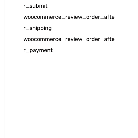
r_submit
k
woocommerce_review_order_afte
:
r_shipping
woocommerce_review_order_afte
r_payment