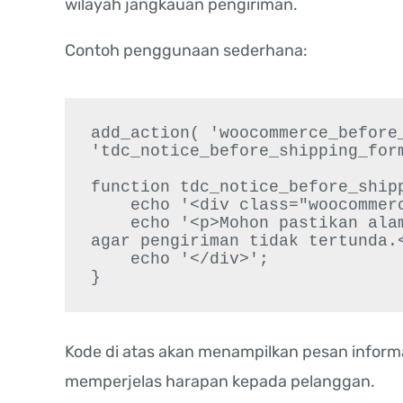
wilayah jangkauan pengiriman.
Contoh penggunaan sederhana:
add_action( 'woocommerce_before_
'tdc_notice_before_shipping_form
function tdc_notice_before_shipp
    echo '<div class="woocommerce-info">';

    echo '<p>Mohon pastikan alamat pengiriman lengkap dan sesuai 
agar pengiriman tidak tertunda.<
    echo '</div>';

Kode di atas akan menampilkan pesan inform
memperjelas harapan kepada pelanggan.