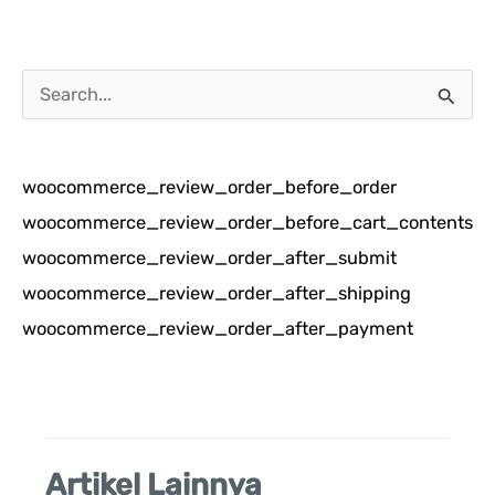
C
a
r
woocommerce_review_order_before_order
i
woocommerce_review_order_before_cart_contents
u
woocommerce_review_order_after_submit
n
woocommerce_review_order_after_shipping
t
woocommerce_review_order_after_payment
u
k
:
Artikel Lainnya