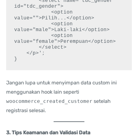
        <select name="tdc_gender" 
id="tdc_gender">

            <option 
value="">Pilih...</option>

            <option 
value="male">Laki-laki</option>

            <option 
value="female">Perempuan</option>

        </select>

    </p>';

Jangan lupa untuk menyimpan data custom ini
menggunakan hook lain seperti
woocommerce_created_customer
setelah
registrasi selesai.
3. Tips Keamanan dan Validasi Data