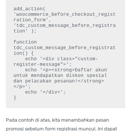
add_action( 
'woocommerce_before_checkout_regist
ration_form', 
'tdc_custom_message_before_registra
tion' );

function 
tdc_custom_message_before_registrat
ion() {

    echo '<div class="custom-
register-message">';

    echo '<p><strong>Daftar akun 
untuk mendapatkan diskon spesial 
dan pelacakan pesanan!</strong>
</p>';

    echo '</div>';

Pada contoh di atas, kita menambahkan pesan
promosi sebelum form registrasi muncul. Ini dapat