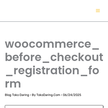
Lewati
TokoDaring.Com
ke
an eCommerce Airline!
konten
woocommerce_
before_checkout
_registration_fo
rm
Blog Toko Daring
• By
TokoDaring.Com
•
06/24/2025