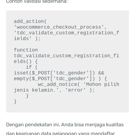
Contoh validasi sederhana:
add_action( 
'woocommerce_checkout_process', 
'tdc_validate_custom_registration_f
ields' );

function 
tdc_validate_custom_registration_fi
elds() {

    if ( 
isset($_POST['tdc_gender']) && 
empty($_POST['tdc_gender']) ) {

        wc_add_notice( 'Mohon pilih 
jenis kelamin.', 'error' );

    }

Dengan pendekatan ini, Anda bisa menjaga kualitas
dan keamanan data pelanggan yang mendaftar