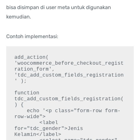
bisa disimpan di user meta untuk digunakan
kemudian.
Contoh implementasi:
add_action( 
'woocommerce_before_checkout_regist
ration_form', 
'tdc_add_custom_fields_registration
' );

function 
tdc_add_custom_fields_registration(
) {

    echo '<p class="form-row form-
row-wide">

        <label 
for="tdc_gender">Jenis 
Kelamin</label>
