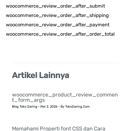
woocommerce_review_order_after_submit
u
woocommerce_review_order_after_shipping
n
woocommerce_review_order_after_payment
t
woocommerce_review_order_after_order_total
u
k
:
Artikel Lainnya
woocommerce_product_review_commen
t_form_args
Blog Toko Daring
•
Mei 2, 2026
• By
TokoDaring.Com
Memahami Properti font CSS dan Cara