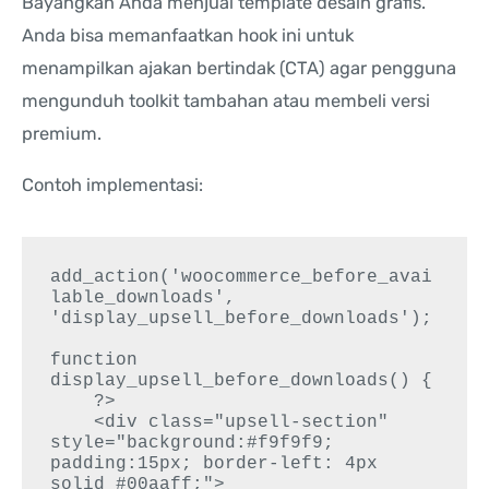
Bayangkan Anda menjual template desain grafis.
Anda bisa memanfaatkan hook ini untuk
menampilkan ajakan bertindak (CTA) agar pengguna
mengunduh toolkit tambahan atau membeli versi
premium.
Contoh implementasi:
add_action('woocommerce_before_avai
lable_downloads', 
'display_upsell_before_downloads');

function 
display_upsell_before_downloads() {

    ?>

    <div class="upsell-section" 
style="background:#f9f9f9; 
padding:15px; border-left: 4px 
solid #00aaff;">
