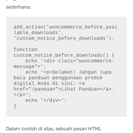
sederhana:
add_action('woocommerce_before_avai
lable_downloads', 
'custom_notice_before_downloads');

function 
custom_notice_before_downloads() {

    echo '<div class="woocommerce-
message">';

    echo '<p>Selamat! Jangan lupa 
baca panduan penggunaan produk 
digital Anda di sini: <a 
href="/panduan">Lihat Panduan</a>.
</p>';

    echo '</div>';

Dalam contoh di atas, sebuah pesan HTML