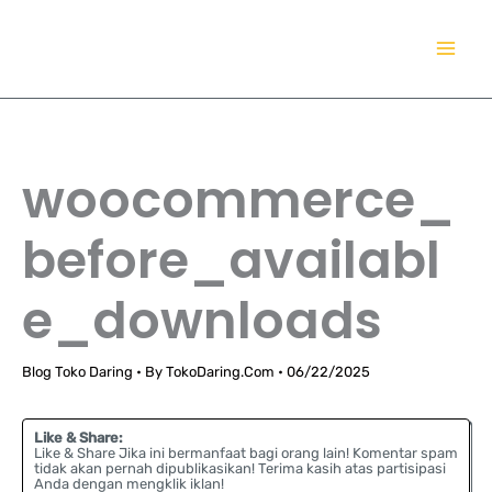
Lewati
TokoDaring.Com
ke
an eCommerce Airline!
konten
woocommerce_
before_availabl
e_downloads
Blog Toko Daring
• By
TokoDaring.Com
•
06/22/2025
Like & Share:
Like & Share Jika ini bermanfaat bagi orang lain! Komentar spam
tidak akan pernah dipublikasikan! Terima kasih atas partisipasi
Anda dengan mengklik iklan!