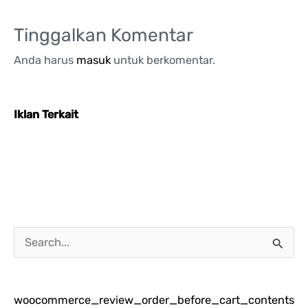
Tinggalkan Komentar
Anda harus
masuk
untuk berkomentar.
Iklan Terkait
C
a
r
woocommerce_review_order_before_cart_contents
i