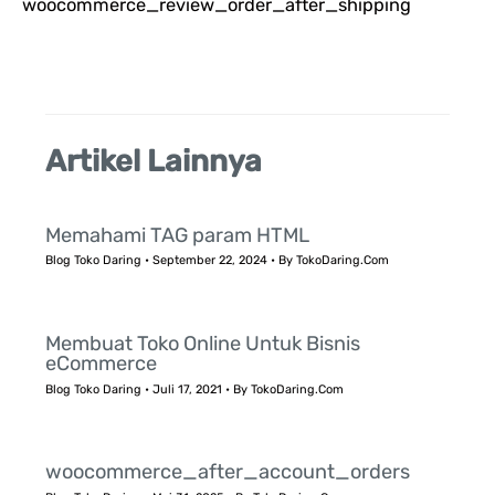
woocommerce_review_order_after_shipping
u
k
:
Artikel Lainnya
Memahami TAG param HTML
Blog Toko Daring
•
September 22, 2024
• By
TokoDaring.Com
Membuat Toko Online Untuk Bisnis
eCommerce
Blog Toko Daring
•
Juli 17, 2021
• By
TokoDaring.Com
woocommerce_after_account_orders