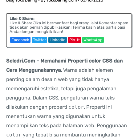
Blog Toko Daring
• By
TokoDaring.Com
•
05/16/2025
Like & Share:
Like & Share Jika ini bermanfaat bagi orang lain! Komentar spam
tidak akan pernah dipublikasikan! Terima kasih atas partisipasi
Anda dengan mengklik iklan!
Facebook
Twitter
LinkedIn
Pin-It
WhatsApp
Seledri.Com – Memahami Properti color CSS dan
Cara Menggunakannya.
Warna adalah elemen
penting dalam desain web yang tidak hanya
memengaruhi estetika, tetapi juga pengalaman
pengguna. Dalam CSS, pengaturan warna teks
dilakukan dengan properti
color
. Properti ini
menentukan warna yang digunakan untuk
menampilkan teks pada halaman web. Penggunaan
color
yang tepat bisa membantu meningkatkan