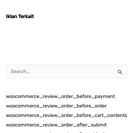
Iklan Terkait
C
a
r
woocommerce_review_order_before_payment
i
woocommerce_review_order_before_order
u
woocommerce_review_order_before_cart_contents
n
woocommerce_review_order_after_submit
t