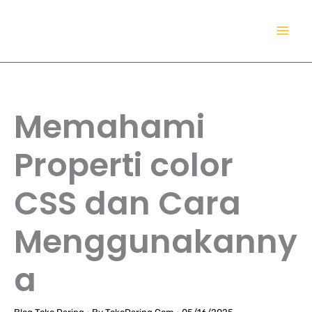
Lewati
TokoDaring.Com
ke
an eCommerce Airline!
konten
Memahami
Properti color
CSS dan Cara
Menggunakanny
a