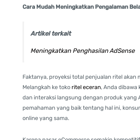
Cara Mudah Meningkatkan Pengalaman Bela
Artikel terkait
Meningkatkan Penghasilan AdSense
Faktanya, proyeksi total penjualan ritel akan
Melangkah ke toko
ritel eceran
, Anda dibawa 
dan interaksi langsung dengan produk yang A
pemahaman yang baik tentang hal ini, kon
online yang sama.
Karena pasar eCommerce semakin kompetitif,