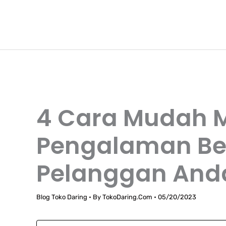
Lewati
TokoDaring.Com
ke
an eCommerce Airline!
konten
4 Cara Mudah 
Pengalaman Bel
Pelanggan And
Blog Toko Daring
• By
TokoDaring.Com
•
05/20/2023