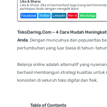
Like & Share:
Like & Share Jika ini bermanfaat bagi orang lain! Komenta
partisipasi Anda dengan mengklik iklan!
Facebook
Twitter
LinkedIn
Pin-It
WhatsApp
TokoDaring.Com – 4 Cara Mudah Meningkat
Anda
. Dengan munculnya dan popularitas bela
pertumbuhan yang luar biasa di tahun-tahu
Belanja online adalah alternatif yang nyama
berhasil membangun strategi kualitas untuk 
konsisten di seluruh toko digital dan fisik.
Table of Contents