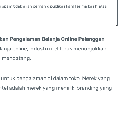
r spam tidak akan pernah dipublikasikan! Terima kasih atas
kan Pengalaman Belanja Online Pelanggan
nja online, industri ritel terus menunjukkan
n mendatang.
n untuk pengalaman di dalam toko. Merek yang
ritel adalah merek yang memiliki branding yang