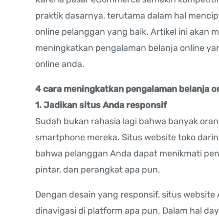
praktik dasarnya, terutama dalam hal menc
online pelanggan yang baik. Artikel ini aka
meningkatkan pengalaman belanja online yang
online anda.
4 cara meningkatkan pengalaman belanja o
1. Jadikan situs Anda responsif
Sudah bukan rahasia lagi bahwa banyak or
smartphone mereka. Situs website toko dari
bahwa pelanggan Anda dapat menikmati penga
pintar, dan perangkat apa pun.
Dengan desain yang responsif, situs website
dinavigasi di platform apa pun. Dalam hal d