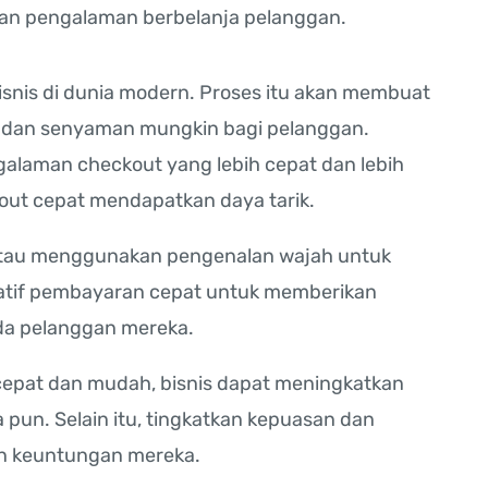
an pengalaman berbelanja pelanggan.
isnis di dunia modern. Proses itu akan membuat
 dan senyaman mungkin bagi pelanggan.
laman checkout yang lebih cepat dan lebih
kout cepat mendapatkan daya tarik.
er atau menggunakan pengenalan wajah untuk
rnatif pembayaran cepat untuk memberikan
da pelanggan mereka.
epat dan mudah, bisnis dapat meningkatkan
pun. Selain itu, tingkatkan kepuasan dan
an keuntungan mereka.