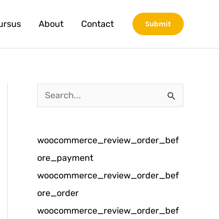
ursus
About
Contact
Submit
C
a
r
woocommerce_review_order_bef
i
ore_payment
u
woocommerce_review_order_bef
n
ore_order
t
woocommerce_review_order_bef
u