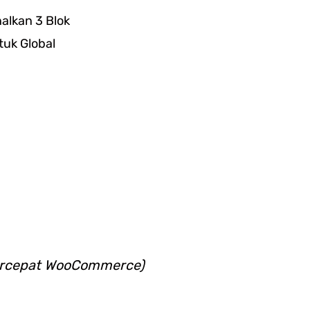
lkan 3 Blok
uk Global
ercepat WooCommerce)