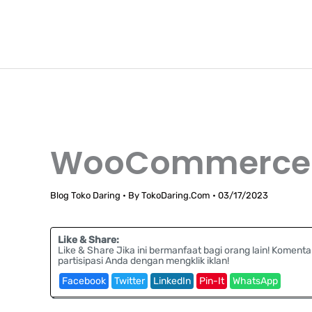
Lewati
TokoDaring.Com
ke
an eCommerce Airline!
konten
WooCommerce 
Blog Toko Daring
• By
TokoDaring.Com
•
03/17/2023
Like & Share:
Like & Share Jika ini bermanfaat bagi orang lain! Komenta
partisipasi Anda dengan mengklik iklan!
Facebook
Twitter
LinkedIn
Pin-It
WhatsApp