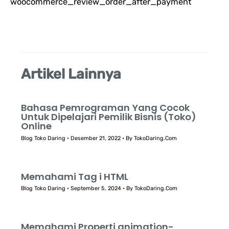
woocommerce_review_order_after_payment
u
k
:
Artikel Lainnya
Bahasa Pemrograman Yang Cocok
Untuk Dipelajari Pemilik Bisnis (Toko)
Online
Blog Toko Daring
•
Desember 21, 2022
• By
TokoDaring.Com
Memahami Tag i HTML
Blog Toko Daring
•
September 5, 2024
• By
TokoDaring.Com
Memahami Properti animation-