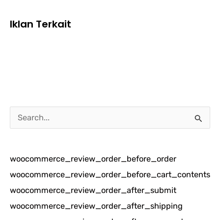
Iklan Terkait
C
a
r
woocommerce_review_order_before_order
i
woocommerce_review_order_before_cart_contents
u
woocommerce_review_order_after_submit
n
woocommerce_review_order_after_shipping
t