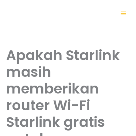
Lewati
TokoDaring.Com
ke
an eCommerce Airline!
konten
Apakah Starlink
masih
memberikan
router Wi-Fi
Starlink gratis