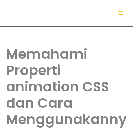
Lewati
TokoDaring.Com
ke
an eCommerce Airline!
konten
Memahami
Properti
animation CSS
dan Cara
Menggunakanny