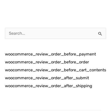
C
a
r
woocommerce_review_order_before_payment
i
woocommerce_review_order_before_order
u
woocommerce_review_order_before_cart_contents
n
woocommerce_review_order_after_submit
t
woocommerce_review_order_after_shipping
u
k
: