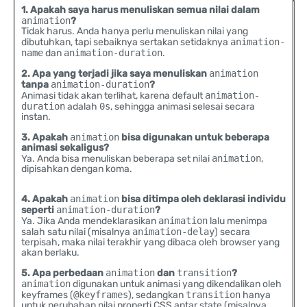
1. Apakah saya harus menuliskan semua nilai dalam
animation
?
Tidak harus. Anda hanya perlu menuliskan nilai yang
dibutuhkan, tapi sebaiknya sertakan setidaknya
animation-
name
dan
animation-duration
.
2. Apa yang terjadi jika saya menuliskan
animation
tanpa
animation-duration
?
Animasi tidak akan terlihat, karena default
animation-
duration
adalah
0s
, sehingga animasi selesai secara
instan.
3. Apakah
animation
bisa digunakan untuk beberapa
animasi sekaligus?
Ya. Anda bisa menuliskan beberapa set nilai
animation
,
dipisahkan dengan koma.
4. Apakah
animation
bisa ditimpa oleh deklarasi individu
seperti
animation-duration
?
Ya. Jika Anda mendeklarasikan
animation
lalu menimpa
salah satu nilai (misalnya
animation-delay
) secara
terpisah, maka nilai terakhir yang dibaca oleh browser yang
akan berlaku.
5. Apa perbedaan
animation
dan
transition
?
animation
digunakan untuk animasi yang dikendalikan oleh
keyframes (
@keyframes
), sedangkan
transition
hanya
untuk perubahan nilai properti CSS antar state (misalnya