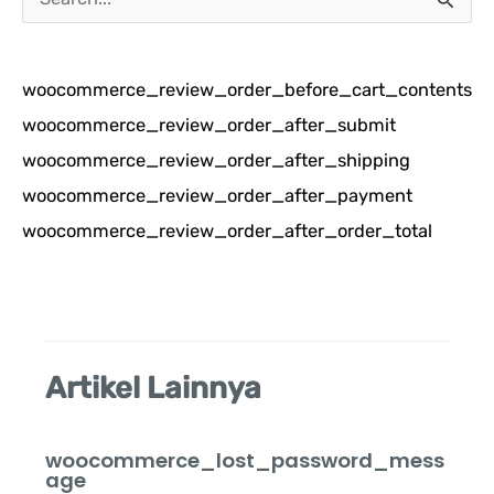
a
r
woocommerce_review_order_before_cart_contents
i
woocommerce_review_order_after_submit
u
woocommerce_review_order_after_shipping
n
woocommerce_review_order_after_payment
t
woocommerce_review_order_after_order_total
u
k
:
Artikel Lainnya
woocommerce_lost_password_mess
age