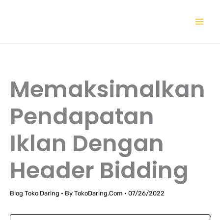
Lewati
TokoDaring.Com
ke
an eCommerce Airline!
konten
Memaksimalkan
Pendapatan
Iklan Dengan
Header Bidding
Blog Toko Daring
• By
TokoDaring.Com
•
07/26/2022