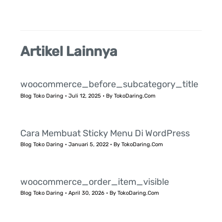
:
Artikel Lainnya
woocommerce_before_subcategory_title
Blog Toko Daring
•
Juli 12, 2025
• By
TokoDaring.Com
Cara Membuat Sticky Menu Di WordPress
Blog Toko Daring
•
Januari 5, 2022
• By
TokoDaring.Com
woocommerce_order_item_visible
Blog Toko Daring
•
April 30, 2026
• By
TokoDaring.Com