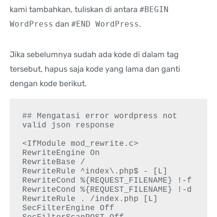
kami tambahkan, tuliskan di antara
#BEGIN
WordPress
dan
#END WordPress
.
Jika sebelumnya sudah ada kode di dalam tag
tersebut, hapus saja kode yang lama dan ganti
dengan kode berikut.
## Mengatasi error wordpress not 
valid json response

<IfModule mod_rewrite.c>

RewriteEngine On

RewriteBase /

RewriteRule ^index\.php$ - [L]

RewriteCond %{REQUEST_FILENAME} !-f

RewriteCond %{REQUEST_FILENAME} !-d

RewriteRule . /index.php [L]

SecFilterEngine Off
