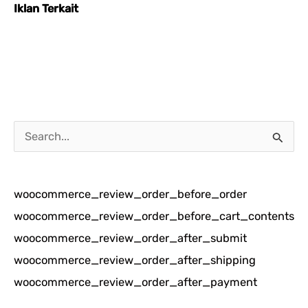
Iklan Terkait
C
a
r
woocommerce_review_order_before_order
i
woocommerce_review_order_before_cart_contents
u
woocommerce_review_order_after_submit
n
woocommerce_review_order_after_shipping
t
woocommerce_review_order_after_payment
u
k