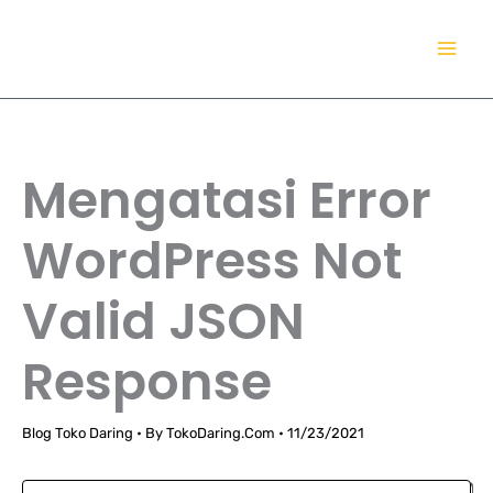
Lewati
TokoDaring.Com
ke
an eCommerce Airline!
konten
Mengatasi Error
WordPress Not
Valid JSON
Response
Blog Toko Daring
• By
TokoDaring.Com
•
11/23/2021