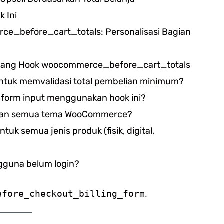
 Ini
e_before_cart_totals: Personalisasi Bagian
entang Hook woocommerce_before_cart_totals
 untuk memvalidasi total pembelian minimum?
form input menggunakan hook ini?
engan semua tema WooCommerce?
tuk semua jenis produk (fisik, digital,
ngguna belum login?
efore_checkout_billing_form
.