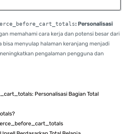
erce_before_cart_totals
: Personalisasi
an memahami cara kerja dan potensi besar dari
a bisa menyulap halaman keranjang menjadi
alam meningkatkan pengalaman pengguna dan
rt_totals: Personalisasi Bagian Total
otals?
rce_before_cart_totals
psell Berdasarkan Total Belanja