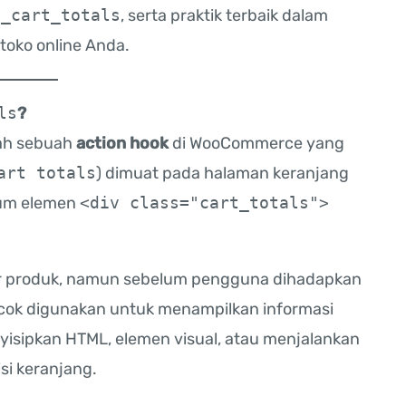
e_cart_totals
, serta praktik terbaik dalam
oko online Anda.
ls
?
ah sebuah
action hook
di WooCommerce yang
art totals
) dimuat pada halaman keranjang
elum elemen
<div class="cart_totals">
tar produk, namun sebelum pengguna dihadapkan
cocok digunakan untuk menampilkan informasi
nyisipkan HTML, elemen visual, atau menjalankan
si keranjang.