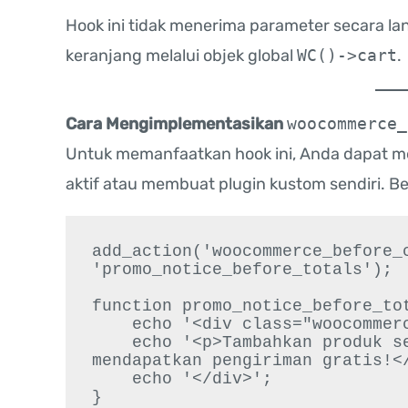
Hook ini tidak menerima parameter secara l
keranjang melalui objek global
WC()->cart
.
Cara Mengimplementasikan
woocommerce_
Untuk memanfaatkan hook ini, Anda dapat m
aktif atau membuat plugin kustom sendiri. B
add_action('woocommerce_before_c
'promo_notice_before_totals');

function promo_notice_before_tot
    echo '<div class="woocommerce-info">';

    echo '<p>Tambahkan produk senilai Rp50.000 lagi untuk 
mendapatkan pengiriman gratis!</
    echo '</div>';
