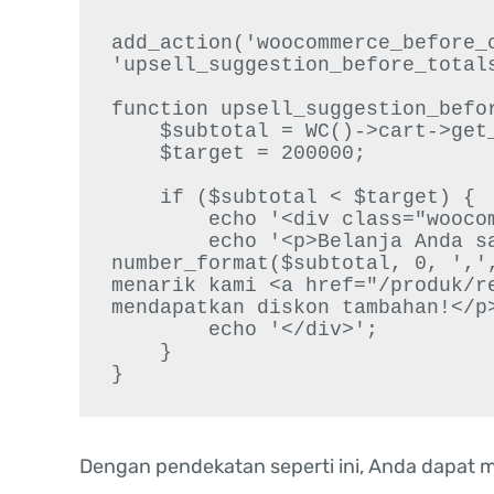
add_action('woocommerce_before_c
'upsell_suggestion_before_totals
function upsell_suggestion_befor
    $subtotal = WC()->cart->get_cart_contents_total();

    $target = 200000;

    if ($subtotal < $target) {

        echo '<div class="woocommerce-message">';

        echo '<p>Belanja Anda saat ini sebesar Rp' . 
number_format($subtotal, 0, ',',
menarik kami <a href="/produk/re
mendapatkan diskon tambahan!</p>
        echo '</div>';

    }

Dengan pendekatan seperti ini, Anda dapat 