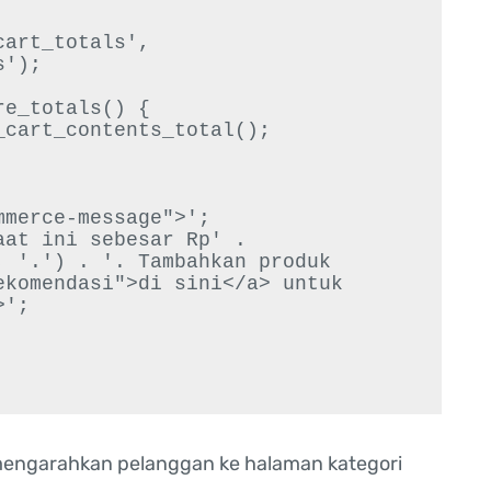
art_totals', 
');

e_totals() {

 '.') . '. Tambahkan produk 
komendasi">di sini</a> untuk 
';

mengarahkan pelanggan ke halaman kategori