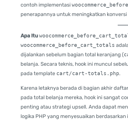
contoh implementasi
woocommerce_befor
penerapannya untuk meningkatkan konversi t
Apa Itu
woocommerce_before_cart_tota
woocommerce_before_cart_totals
adal
dijalankan sebelum bagian total keranjang (
c
belanja. Secara teknis, hook ini muncul seb
pada template
cart/cart-totals.php
.
Karena letaknya berada di bagian akhir daf
pada total belanja mereka, hook ini sangat 
penting atau strategi upsell. Anda dapat me
logika PHP yang menyesuaikan berdasarkan i