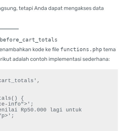
angsung, tetapi Anda dapat mengakses data
before_cart_totals
enambahkan kode ke file
functions.php
tema
erikut adalah contoh implementasi sederhana:
art_totals', 
als() {

p>';
