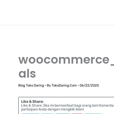
Lewati
TokoDaring.Com
ke
an eCommerce Airline!
konten
woocommerce_b
als
Blog Toko Daring
• By
TokoDaring.Com
•
06/22/2025
Like & Share:
Like & Share Jika ini bermanfaat bagi orang lain! Komenta
partisipasi Anda dengan mengklik iklan!