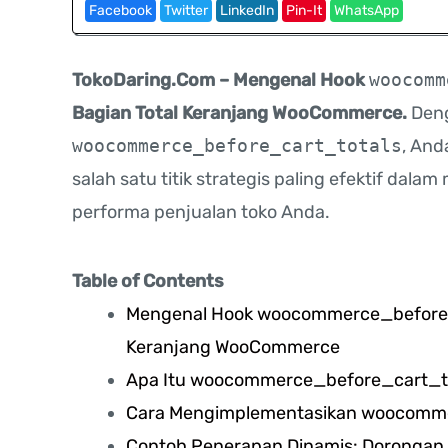
Facebook
Twitter
LinkedIn
Pin-It
WhatsApp
TokoDaring.Com – Mengenal Hook
woocomm
Bagian Total Keranjang WooCommerce.
Deng
woocommerce_before_cart_totals
, And
salah satu titik strategis paling efektif d
performa penjualan toko Anda.
Table of Contents
Mengenal Hook woocommerce_before_ca
Keranjang WooCommerce
Apa Itu woocommerce_before_cart_t
Cara Mengimplementasikan woocomme
Contoh Penerapan Dinamis: Dorongan U