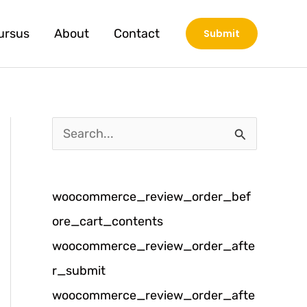
ursus
About
Contact
Submit
C
a
r
woocommerce_review_order_bef
i
ore_cart_contents
u
woocommerce_review_order_afte
n
r_submit
t
woocommerce_review_order_afte
u