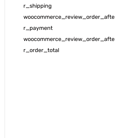
r_shipping
k
woocommerce_review_order_afte
:
r_payment
woocommerce_review_order_afte
r_order_total