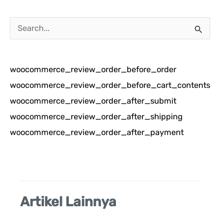
C
a
r
woocommerce_review_order_before_order
i
woocommerce_review_order_before_cart_contents
u
woocommerce_review_order_after_submit
n
woocommerce_review_order_after_shipping
t
woocommerce_review_order_after_payment
u
k
:
Artikel Lainnya