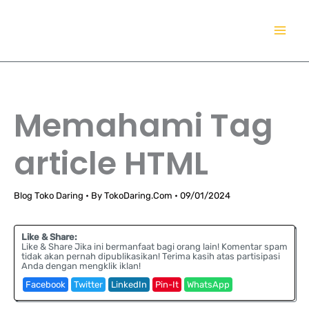
Lewati
TokoDaring.Com
ke
an eCommerce Airline!
konten
Memahami Tag
article HTML
Blog Toko Daring
• By
TokoDaring.Com
•
09/01/2024
Like & Share:
Like & Share Jika ini bermanfaat bagi orang lain! Komentar spam
tidak akan pernah dipublikasikan! Terima kasih atas partisipasi
Anda dengan mengklik iklan!
Facebook
Twitter
LinkedIn
Pin-It
WhatsApp