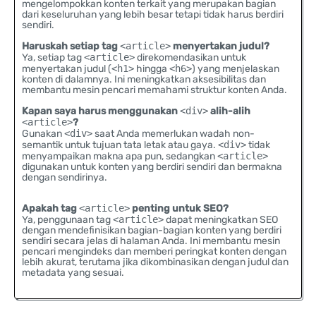
mengelompokkan konten terkait yang merupakan bagian
dari keseluruhan yang lebih besar tetapi tidak harus berdiri
sendiri.
Haruskah setiap tag
<article>
menyertakan judul?
Ya, setiap tag
<article>
direkomendasikan untuk
menyertakan judul (
<h1>
hingga
<h6>
) yang menjelaskan
konten di dalamnya. Ini meningkatkan aksesibilitas dan
membantu mesin pencari memahami struktur konten Anda.
Kapan saya harus menggunakan
<div>
alih-alih
<article>
?
Gunakan
<div>
saat Anda memerlukan wadah non-
semantik untuk tujuan tata letak atau gaya.
<div>
tidak
menyampaikan makna apa pun, sedangkan
<article>
digunakan untuk konten yang berdiri sendiri dan bermakna
dengan sendirinya.
Apakah tag
<article>
penting untuk SEO?
Ya, penggunaan tag
<article>
dapat meningkatkan SEO
dengan mendefinisikan bagian-bagian konten yang berdiri
sendiri secara jelas di halaman Anda. Ini membantu mesin
pencari mengindeks dan memberi peringkat konten dengan
lebih akurat, terutama jika dikombinasikan dengan judul dan
metadata yang sesuai.