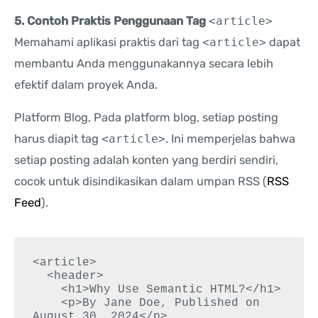
5. Contoh Praktis Penggunaan Tag
<article>
Memahami aplikasi praktis dari tag
<article>
dapat
membantu Anda menggunakannya secara lebih
efektif dalam proyek Anda.
Platform Blog, Pada platform blog, setiap posting
harus diapit tag
<article>
. Ini memperjelas bahwa
setiap posting adalah konten yang berdiri sendiri,
cocok untuk disindikasikan dalam umpan RSS (
RSS
Feed
).
<article>

  <header>

    <h1>Why Use Semantic HTML?</h1>

    <p>By Jane Doe, Published on 
August 30, 2024</p>
