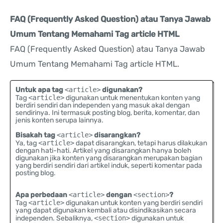
FAQ (Frequently Asked Question) atau Tanya Jawab
Umum Tentang Memahami Tag article HTML
FAQ (Frequently Asked Question) atau Tanya Jawab
Umum Tentang Memahami Tag article HTML.
Untuk apa tag
<article>
digunakan?
Tag
<article>
digunakan untuk menentukan konten yang
berdiri sendiri dan independen yang masuk akal dengan
sendirinya. Ini termasuk posting blog, berita, komentar, dan
jenis konten serupa lainnya.
Bisakah tag
<article>
disarangkan?
Ya, tag
<article>
dapat disarangkan, tetapi harus dilakukan
dengan hati-hati. Artikel yang disarangkan hanya boleh
digunakan jika konten yang disarangkan merupakan bagian
yang berdiri sendiri dari artikel induk, seperti komentar pada
posting blog.
Apa perbedaan
<article>
dengan
<section>
?
Tag
<article>
digunakan untuk konten yang berdiri sendiri
yang dapat digunakan kembali atau disindikasikan secara
independen. Sebaliknya,
<section>
digunakan untuk