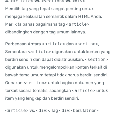
4.
<article>
vs.
<section>
vs.
<div>
Memilih tag yang tepat sangat penting untuk
menjaga keakuratan semantik dalam HTML Anda.
Mari kita bahas bagaimana tag
<article>
dibandingkan dengan tag umum lainnya.
Perbedaan Antara
<article>
dan
<section>
,
Sementara
<article>
digunakan untuk konten yang
berdiri sendiri dan dapat didistribusikan,
<section>
digunakan untuk mengelompokkan konten terkait di
bawah tema umum tetapi tidak harus berdiri sendiri.
Gunakan
<section>
untuk bagian dokumen yang
terkait secara tematis, sedangkan
<article>
untuk
item yang lengkap dan berdiri sendiri.
<article>
vs.
<div>
, Tag
<div>
bersifat non-