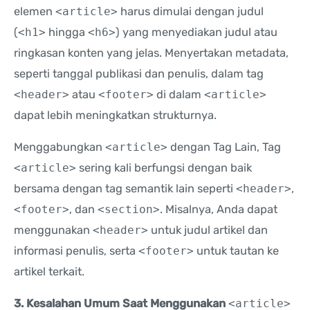
elemen
<article>
harus dimulai dengan judul
(
<h1>
hingga
<h6>
) yang menyediakan judul atau
ringkasan konten yang jelas. Menyertakan metadata,
seperti tanggal publikasi dan penulis, dalam tag
<header>
atau
<footer>
di dalam
<article>
dapat lebih meningkatkan strukturnya.
Menggabungkan
<article>
dengan Tag Lain, Tag
<article>
sering kali berfungsi dengan baik
bersama dengan tag semantik lain seperti
<header>
,
<footer>
, dan
<section>
. Misalnya, Anda dapat
menggunakan
<header>
untuk judul artikel dan
informasi penulis, serta
<footer>
untuk tautan ke
artikel terkait.
3. Kesalahan Umum Saat Menggunakan
<article>