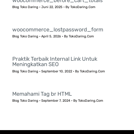
woocommerce_before_cart_totals
Blog Toko Daring
•
Juni 22, 2025
• By
TokoDaring.Com
woocommerce_lostpassword_form
Blog Toko Daring
•
April 5, 2026
• By
TokoDaring.Com
Praktik Terbaik Internal Link Untuk
Meningkatkan SEO
Blog Toko Daring
•
September 10, 2022
• By
TokoDaring.Com
Memahami Tag br HTML
Blog Toko Daring
•
September 7, 2024
• By
TokoDaring.Com