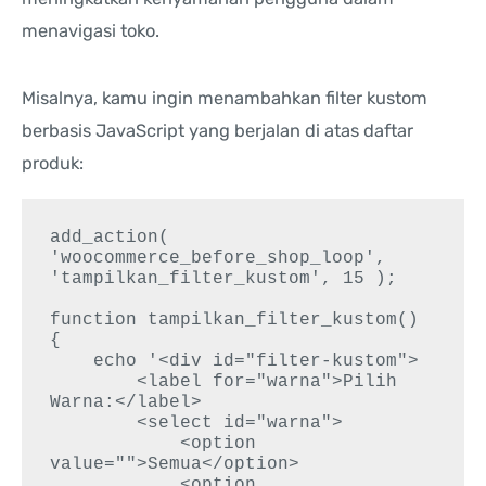
menavigasi toko.
Misalnya, kamu ingin menambahkan filter kustom
berbasis JavaScript yang berjalan di atas daftar
produk:
add_action( 
'woocommerce_before_shop_loop', 
'tampilkan_filter_kustom', 15 );

function tampilkan_filter_kustom() 
{

    echo '<div id="filter-kustom">

        <label for="warna">Pilih 
Warna:</label>

        <select id="warna">

            <option 
value="">Semua</option>

            <option 