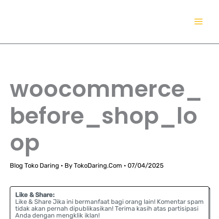
Lewati
TokoDaring.Com
ke
an eCommerce Airline!
konten
woocommerce_
before_shop_lo
op
Blog Toko Daring
• By
TokoDaring.Com
•
07/04/2025
Like & Share:
Like & Share Jika ini bermanfaat bagi orang lain! Komentar spam
tidak akan pernah dipublikasikan! Terima kasih atas partisipasi
Anda dengan mengklik iklan!