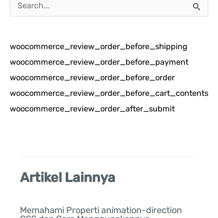
C
a
r
woocommerce_review_order_before_shipping
i
woocommerce_review_order_before_payment
u
woocommerce_review_order_before_order
n
woocommerce_review_order_before_cart_contents
t
woocommerce_review_order_after_submit
u
k
:
Artikel Lainnya
Memahami Properti animation-direction