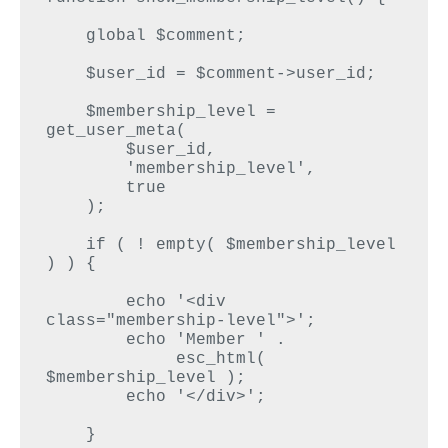
    global $comment;

    $user_id = $comment->user_id;

    $membership_level = 
get_user_meta(

        $user_id,

        'membership_level',

        true

    );

    if ( ! empty( $membership_level 
) ) {

        echo '<div 
class="membership-level">';

        echo 'Member ' .

             esc_html( 
$membership_level );

        echo '</div>';

    }
