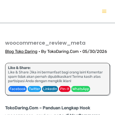
Lewati
TokoDaring.Com
ke
an eCommerce Airline!
konten
woocommerce_review_meta
Blog Toko Daring
• By
TokoDaring.Com
•
05/30/2026
Like & Share:
Like & Share Jika ini bermanfaat bagi orang lain! Komentar
spam tidak akan pernah dipublikasikan! Terima kasih atas
partisipasi Anda dengan mengklik iklan!
Facebook
Twitter
LinkedIn
Pin-It
WhatsApp
TokoDaring.Com – Panduan Lengkap Hook