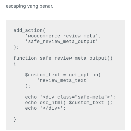
escaping yang benar.
add_action(

    'woocommerce_review_meta',

    'safe_review_meta_output'

);

function safe_review_meta_output() 
{

    $custom_text = get_option(

        'review_meta_text'

    );

    echo '<div class="safe-meta">';

    echo esc_html( $custom_text );

    echo '</div>';
