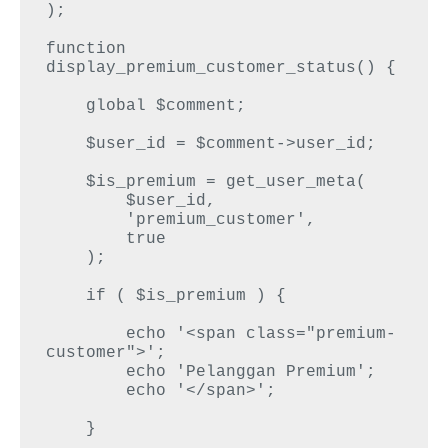
);

function 
display_premium_customer_status() {

    global $comment;

    $user_id = $comment->user_id;

    $is_premium = get_user_meta(

        $user_id,

        'premium_customer',

        true

    );

    if ( $is_premium ) {

        echo '<span class="premium-
customer">';

        echo 'Pelanggan Premium';

        echo '</span>';

    }
