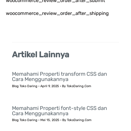
woocommerce_review_order_after_submit
u
k
woocommerce_review_order_after_shipping
:
Artikel Lainnya
Memahami Properti transform CSS dan
Cara Menggunakannya
Blog Toko Daring
•
April 9, 2025
• By
TokoDaring.Com
Memahami Properti font-style CSS dan
Cara Menggunakannya
Blog Toko Daring
•
Mei 15, 2025
• By
TokoDaring.Com