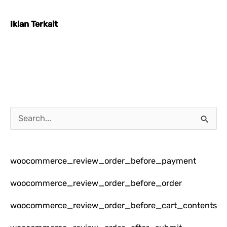
Iklan Terkait
C
a
r
woocommerce_review_order_before_payment
i
u
woocommerce_review_order_before_order
n
woocommerce_review_order_before_cart_contents
t