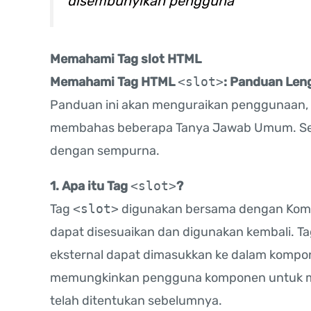
disembunyikan pengguna
Memahami Tag slot HTML
Memahami Tag HTML
<slot>
: Panduan Len
Panduan ini akan menguraikan penggunaan, fu
membahas beberapa Tanya Jawab Umum. Seh
dengan sempurna.
1. Apa itu Tag
<slot>
?
Tag
<slot>
digunakan bersama dengan Kom
dapat disesuaikan dan digunakan kembali. Ta
eksternal dapat dimasukkan ke dalam kompo
memungkinkan pengguna komponen untuk me
telah ditentukan sebelumnya.