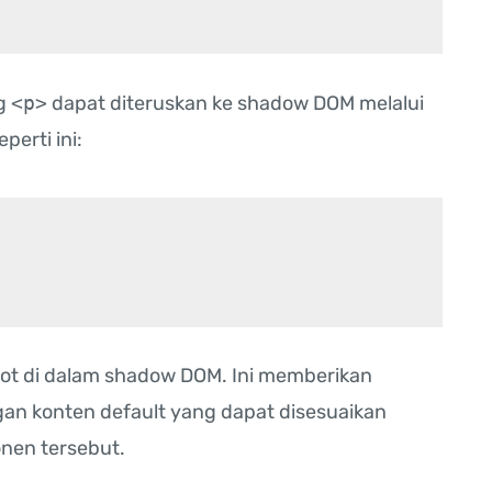
ag
<p>
dapat diteruskan ke shadow DOM melalui
perti ini:
slot di dalam shadow DOM. Ini memberikan
gan konten default yang dapat disesuaikan
en tersebut.