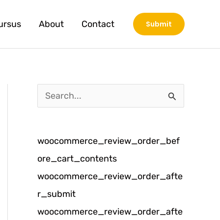
ursus
About
Contact
Submit
C
a
r
woocommerce_review_order_bef
i
ore_cart_contents
u
woocommerce_review_order_afte
n
r_submit
t
woocommerce_review_order_afte
u