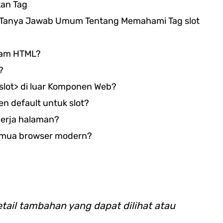
kan Tag
u Tanya Jawab Umum Tentang Memahami Tag slot
alam HTML?
?
lot> di luar Komponen Web?
n default untuk slot?
nerja halaman?
semua browser modern?
ail tambahan yang dapat dilihat atau