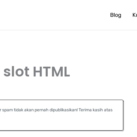
Blog
K
slot HTML
r spam tidak akan pernah dipublikasikan! Terima kasih atas