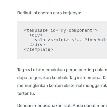
Berikut ini contoh cara kerjanya:
<template id="my-component">

  <div>

    <slot></slot> <!-- Placeholder for custom content -->

  </div>

</template>
Tag
<slot>
memainkan peran penting dala
dapat digunakan kembali. Tag ini membuat K
memungkinkan konten eksternal menggantikan 
tertentu.
Dengan menggunakan slot, Anda dapat membu