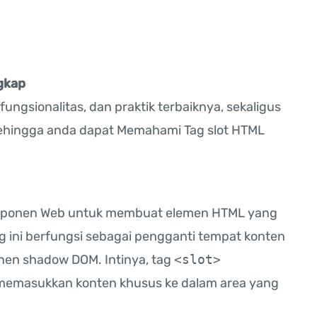
gkap
ngsionalitas, dan praktik terbaiknya, sekaligus
ingga anda dapat Memahami Tag slot HTML
ponen Web untuk membuat elemen HTML yang
g ini berfungsi sebagai pengganti tempat konten
nen shadow DOM. Intinya, tag
<slot>
masukkan konten khusus ke dalam area yang