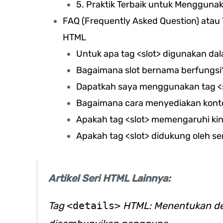
5. Praktik Terbaik untuk Mengguna
FAQ (Frequently Asked Question) ata
HTML
Untuk apa tag <slot> digunakan d
Bagaimana slot bernama berfungsi
Dapatkah saya menggunakan tag <s
Bagaimana cara menyediakan konte
Apakah tag <slot> memengaruhi ki
Apakah tag <slot> didukung oleh 
Artikel Seri HTML Lainnya:
Tag
HTML: Menentukan det
<details>