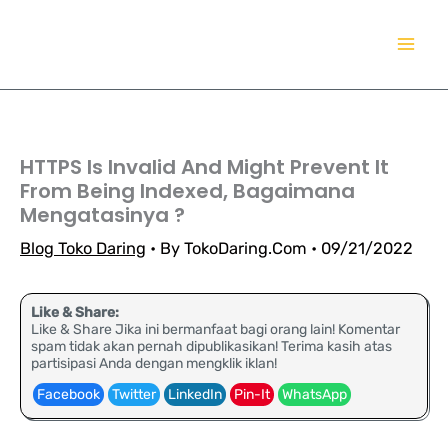
Lewati
TokoDaring.Com
ke
an eCommerce Airline!
konten
HTTPS Is Invalid And Might Prevent It
From Being Indexed, Bagaimana
Mengatasinya ?
Blog Toko Daring
• By
TokoDaring.Com
•
09/21/2022
Like & Share:
Like & Share Jika ini bermanfaat bagi orang lain! Komentar
spam tidak akan pernah dipublikasikan! Terima kasih atas
partisipasi Anda dengan mengklik iklan!
Facebook
Twitter
LinkedIn
Pin-It
WhatsApp