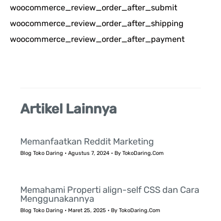
woocommerce_review_order_after_submit
n
woocommerce_review_order_after_shipping
t
woocommerce_review_order_after_payment
u
k
:
Artikel Lainnya
Memanfaatkan Reddit Marketing
Blog Toko Daring
•
Agustus 7, 2024
• By
TokoDaring.Com
Memahami Properti align-self CSS dan Cara
Menggunakannya
Blog Toko Daring
•
Maret 25, 2025
• By
TokoDaring.Com