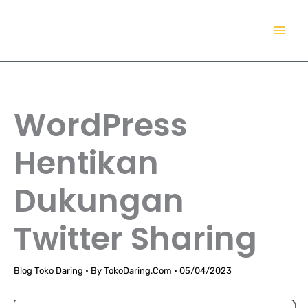
Lewati
TokoDaring.Com
ke
an eCommerce Airline!
konten
WordPress
Hentikan
Dukungan
Twitter Sharing
Blog Toko Daring
• By
TokoDaring.Com
•
05/04/2023