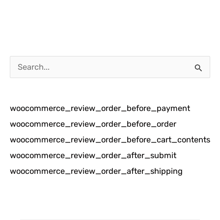
C
a
r
woocommerce_review_order_before_payment
i
woocommerce_review_order_before_order
u
woocommerce_review_order_before_cart_contents
n
woocommerce_review_order_after_submit
t
woocommerce_review_order_after_shipping
u
k
: