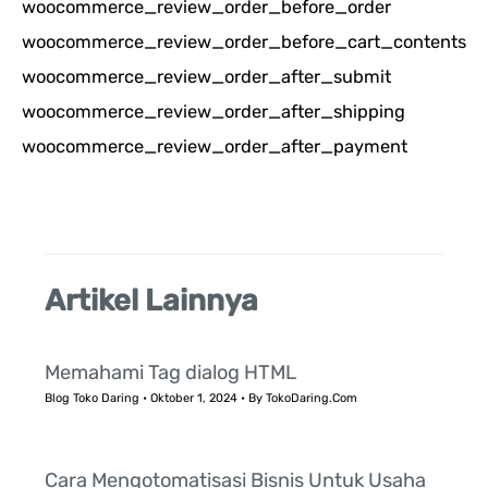
woocommerce_review_order_before_order
i
woocommerce_review_order_before_cart_contents
u
woocommerce_review_order_after_submit
n
woocommerce_review_order_after_shipping
t
woocommerce_review_order_after_payment
u
k
:
Artikel Lainnya
Memahami Tag dialog HTML
Blog Toko Daring
•
Oktober 1, 2024
• By
TokoDaring.Com
Cara Mengotomatisasi Bisnis Untuk Usaha