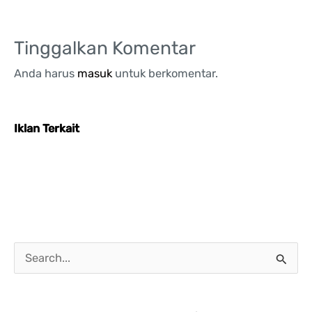
Tinggalkan Komentar
Anda harus
masuk
untuk berkomentar.
Iklan Terkait
C
a
r