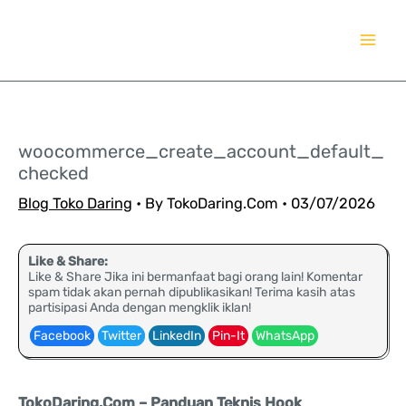
Lewati
TokoDaring.Com
ke
an eCommerce Airline!
konten
woocommerce_create_account_default_
checked
Blog Toko Daring
• By
TokoDaring.Com
•
03/07/2026
Like & Share:
Like & Share Jika ini bermanfaat bagi orang lain! Komentar
spam tidak akan pernah dipublikasikan! Terima kasih atas
partisipasi Anda dengan mengklik iklan!
Facebook
Twitter
LinkedIn
Pin-It
WhatsApp
TokoDaring.Com – Panduan Teknis Hook